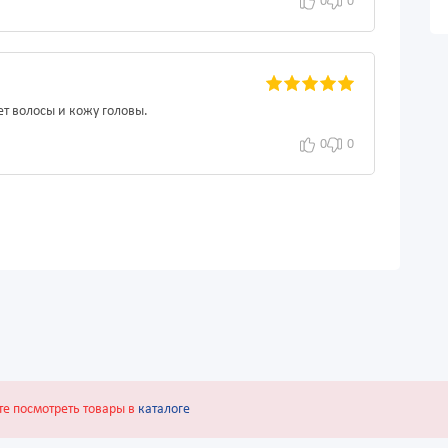
0
0
т волосы и кожу головы.
0
0
те посмотреть товары в
каталоге