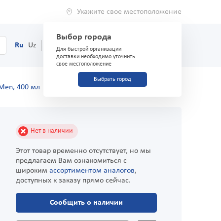
Укажите свое местоположение
Выбор города
0
Корзина
Ru
Uz
(71) 200-03-03
Для быстрой организации
доставки необходимо уточнить
свое местоположение
Выбрать город
 Men, 400 мл
Нет в наличии
Этот товар временно отсутствует, но мы
предлагаем Вам ознакомиться с
широким
ассортиментом аналогов
,
доступных к заказу прямо сейчас.
Сообщить о наличии