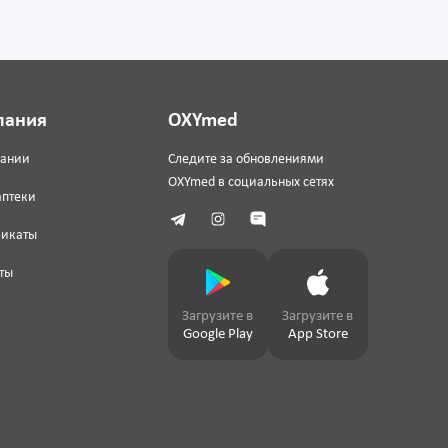
пания
OXYmed
пании
Следите за обновлениями
OXYmed в социальных сетях
аптеки
фикаты
ты
Загрузите в
Загрузите в
Google Play
App Store