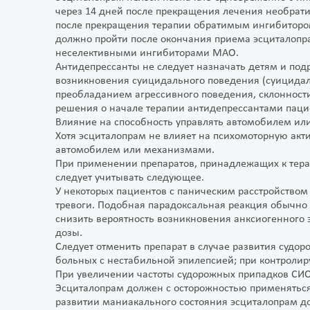
через 14 дней после прекращения лечения необра
после прекращения терапии обратимым ингибиторо
должно пройти после окончания приема эсциталоп
неселективными ингибиторами МАО.
Антидепрессанты не следует назначать детям и подр
возникновения суицидального поведения (суицидал
преобладанием агрессивного поведения, склонности
решения о начале терапии антидепрессантами пац
Влияние на способность управлять автомобилем и
Хотя эсциталопрам не влияет на психомоторную акти
автомобилем или механизмами.
При применении препаратов, принадлежащих к тера
следует учитывать следующее.
У некоторых пациентов с паническим расстройство
тревоги. Подобная парадоксальная реакция обычно 
снизить вероятность возникновения анксиогенного 
дозы.
Следует отменить препарат в случае развития судо
больных с нестабильной эпилепсией; при контроли
При увеличении частоты судорожных припадков СИО
Эсциталопрам должен с осторожностью применяться
развитии маниакального состояния эсциталопрам д