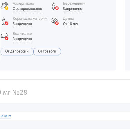
Аллергикам
Беременным
С осторожностью
Запрещено
Кормящим матерям
Детям
Запрещено
От 18 лет
Водителям
Запрещено
От депрессии
От тревоги
0 мг №28
лопрам