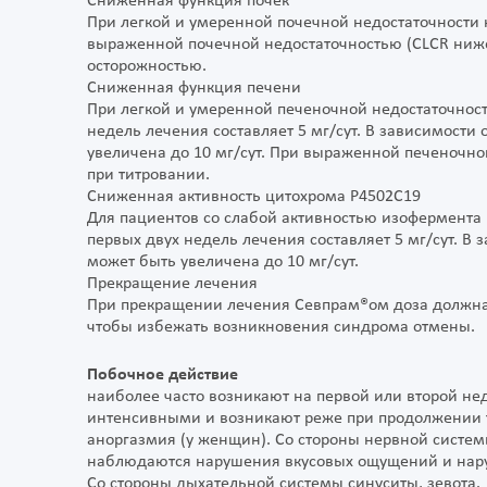
Сниженная функция почек
При легкой и умеренной почечной недостаточности к
выраженной почечной недостаточностью (CLCR ниже
осторожностью.
Сниженная функция печени
При легкой и умеренной печеночной недостаточнос
недель лечения составляет 5 мг/сут. В зависимост
увеличена до 10 мг/сут. При выраженной печеночн
при титровании.
Сниженная активность цитохрома Р4502C19
Для пациентов со слабой активностью изофермента
первых двух недель лечения составляет 5 мг/сут. В
может быть увеличена до 10 мг/сут.
Прекращение лечения
При прекращении лечения Севпрам®ом доза должна п
чтобы избежать возникновения синдрома отмены.
Побочное действие
наиболее часто возникают на первой или второй не
интенсивными и возникают реже при продолжении т
аноргазмия (у женщин). Со стороны нервной систем
наблюдаются нарушения вкусовых ощущений и нар
Со стороны дыхательной системы синуситы, зевота.