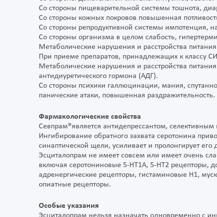
Со стороны пищеварительной системы тошнота, диар
Со стороны кожных покровов повышенная потливост
Со стороны репродуктивной системы импотенция, н
Со стороны организма в целом слабость, гипертерми
Метаболические нарушения и расстройства питания
При приеме препаратов, принадлежащих к классу СИ
Метаболические нарушения и расстройства питания
антидиуретического гормона (АДГ).
Со стороны психики галлюцинации, мания, спутанно
панические атаки, повышенная раздражительность.
Фармакологические свойства
Севпрам®является антидепрессантом, селективным 
Ингибирование обратного захвата серотонина прив
синаптической щели, усиливает и пролонгирует его 
Эсциталопрам не имеет совсем или имеет очень сла
включая серотониновые 5-HT1А, 5-HT2 рецепторы, до
адренергические рецепторы, гистаминовые H1, мус
опиатные рецепторы.
Особые указания
Эсциталопрам нельзя назначать одновременно с и