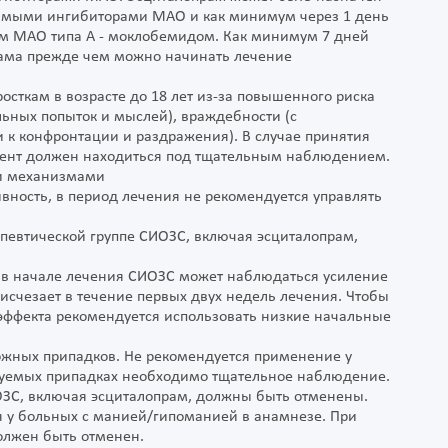
тимыми ингибиторами МАО и как минимум через 1 день
м МАО типа А - моклобемидом. Как минимум 7 дней
рама прежде чем можно начинать лечение
осткам в возрасте до 18 лет из-за повышенного риска
ьных попыток и мыслей), враждебности (с
 к конфронтации и раздражения). В случае принятия
иент должен находиться под тщательным наблюдением.
ли механизмами
вность, в период лечения не рекомендуется управлять
певтической группе СИОЗС, включая эсциталопрам,
м в начале лечения СИОЗС может наблюдаться усиление
исчезает в течение первых двух недель лечения. Чтобы
эффекта рекомендуется использовать низкие начальные
рожных припадков. Не рекомендуется применение у
руемых припадках необходимо тщательное наблюдение.
ЗС, включая эсциталопрам, должны быть отменены.
 у больных с манией/гипоманией в анамнезе. При
олжен быть отменен.