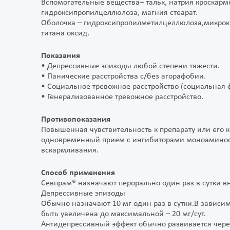
Вспомогательные вещества– тальк, натрия кроскарм
гидроксипропилцеллюлоза, магния стеарат.
Оболочка – гидроксипропилметилцеллюлоза,микрокри
титана оксид.
Показания
• Депрессивные эпизоды любой степени тяжести.
• Панические расстройства с/без агорафобии.
• Социальное тревожное расстройство (социальная 
• Генерализованное тревожное расстройство.
Противопоказания
Повышенная чувствительность к препарату или его к
одновременный прием с ингибиторами моноаминоок
вскармливания.
Способ применения
Севпрам® назначают перорально один раз в сутки в
Депрессивные эпизоды
Обычно назначают 10 мг один раз в сутки.В зависи
быть увеличена до максимальной – 20 мг/сут.
Антидепрессивный эффект обычно развивается через