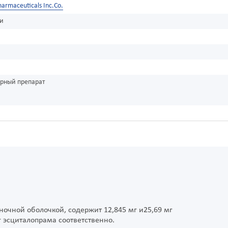
harmaceuticals Inc.Co.
ки
урный препарат
ночной оболочкой, содержит 12,845 мг и25,69 мг
г эсциталопрама соответственно.