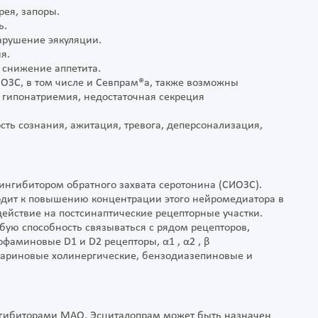
ея, запоры.
ь.
арушение эякуляции.
я.
 снижение аппетита.
ОЗС, в том числе и Севпрам®а, также возможны
 гипонатриемия, недостаточная секреция
сть сознания, ажитация, тревога, деперсонализация,
ингибитором обратного захвата серотонина (СИОЗС).
одит к повышению концентрации этого нейромедиатора в
действие на постсинаптические рецепторные участки.
бую способность связываться с рядом рецепторов,
фаминовые D1 и D2 рецепторы, α1 , α2 , β
кариновые холинергические, бензодиазепиновые и
нгибиторами МАО. Эсциталопрам может быть назначен