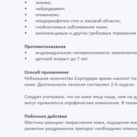
• экзема;
• нейродермит;
• отомикозы;
• эпидермофития стоп и паховой области;
• гнойничковые заболевания кожи;
• межпальцевые и другие грибковые поражения г
Противопоказания
• индивидуальная непереносимость компонентов, 
• детский возраст до 7 лет.
Способ применения
Небольшое количество Сертодерм крема наносят тон
кожи. Длительность лечения составляет 2-4 недели.
Следует учитывать, что на коже лица чаще, чем на д
могут проявляться атрофические изменения. В тако
Побочное действие
Местные реакции: покраснение кожи, ощущение жже
развитии раздражения препарат необходимо отмени