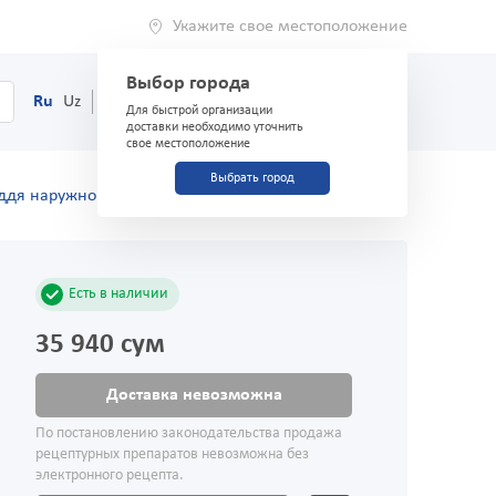
Укажите свое местоположение
Выбор города
0
Корзина
Ru
Uz
(71) 200-03-03
Для быстрой организации
доставки необходимо уточнить
свое местоположение
Выбрать город
 ддя наружного применения
Есть в наличии
35 940 сум
Доставка невозможна
По постановлению законодательства продажа
рецептурных препаратов невозможна без
электронного рецепта.