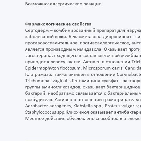
Возможно: аллергические реакции.
Фармакологические свойства
Сертодерм – комбинированный препарат для наруж
заболеваний кожи. Беклометазона дипропионат - си
противовоспалительное, противоаллергическое, ант
является производным имидазола. Оказывает проти
эргостерина, входящего в состав клеточной мембран
приводит к лизису клетки. Активен в отношении Trich
Epidermophyton floccosum, Microsporum canis, Candida a
Клотримазол также активен в отношении Corynebacteri
Trichomonas vaginalis.Гентамицина сульфат - раств
группы аминогликозидов, оказывает бактерицидное
бактерий, необратимо связывается с бактериальны
возбудителя. Активен в отношении грамотрицательных
Aerobacter aerogenes, Klebsiella spp., Proteus vulgari
Staphylococcus spp.Клиохинол оказывает антибактер
Местное действие обусловлено способностью элеме