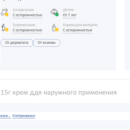
Аллергикам
Детям
С осторожностью
От 7 лет
Беременным
Кормящим матерям
С осторожностью
С осторожностью
От дерматита
От экземы
15г крем ддя наружного применения
азон ,
Клотримазол