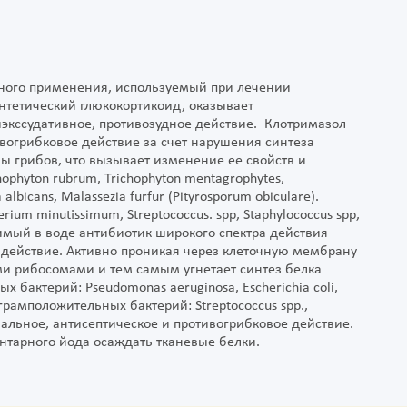
ного применения, используемый при лечении
нтетический глюкокортикоид, оказывает
иэкссудативное, противозудное действие. Клотримазол
вогрибковое действие за счет нарушения синтеза
ы грибов, что вызывает изменение ее свойств и
ophyton rubrum, Trichophyton mentagrophytes,
lbicans, Malassezia furfur (Pityrosporum obiculare).
um minutissimum, Streptococcus. spp, Staphylococcus spp,
оримый в воде антибиотик широкого спектра действия
 действие. Активно проникая через клеточную мембрану
ми рибосомами и тем самым угнетает синтез белка
 бактерий: Pseudomonas aeruginosa, Escherichia coli,
s; грамположительных бактерий: Streptococcus spp.,
иальное, антисептическое и противогрибковое действие.
нтарного йода осаждать тканевые белки.