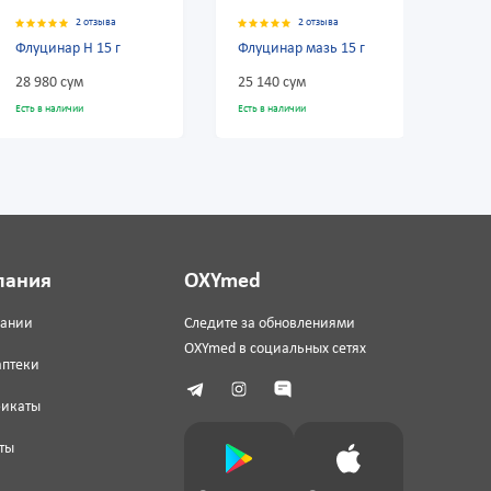
2 отзыва
2 отзыва
Флуцинар мазь 15 г
Синафлана мазь
0,025% 15 г
25 140 сум
10 500 сум
Есть в наличии
Есть в наличии
пания
OXYmed
пании
Следите за обновлениями
OXYmed в социальных сетях
аптеки
фикаты
ты