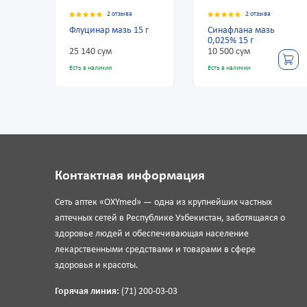
2 отзыва
2 отзыва
2 от
инар мазь 15 г
Синафлана мазь
Лоринден А 
0,025% 15 г
42 500 сум
0 сум
10 500 сум
46 600 сум
наличии
Есть в наличии
Есть в наличии
Контактная информация
Сеть аптек «OXYmed» — одна из крупнейших частных
аптечных сетей в Республике Узбекистан, заботящаяся о
здоровье людей и обеспечивающая население
лекарственными средствами и товарами в сфере
здоровья и красоты.
Горячая линия:
(71) 200-03-03