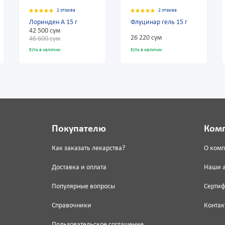
зыва
2 отзыва
2 отзыва
15 г
Флуцинар гель 15 г
Флуцинар Н 15 г
26 220 сум
28 980 сум
Есть в наличии
Есть в наличии
Покупателю
Ком
Как заказать лекарства?
О ком
Доставка и оплата
Наши 
Популярные вопросы
Серти
Справочники
Контак
Пользовательское соглашение