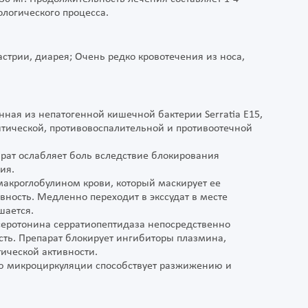
ологического процесса.
астрии, диарея; Очень редко кровотечения из носа,
ная из непатогенной кишечной бактерии Serratia E15,
тической, противовоспалительной и противоотечной
рат ослабляет боль вследствие блокирования
ия.
макроглобулином крови, который маскирует ее
вность. Медленно переходит в экссудат в месте
ьшается.
серотонина серратиопептидаза непосредственно
ть. Препарат блокирует ингибиторы плазмина,
ической активности.
ю микроциркуляции способствует разжижению и