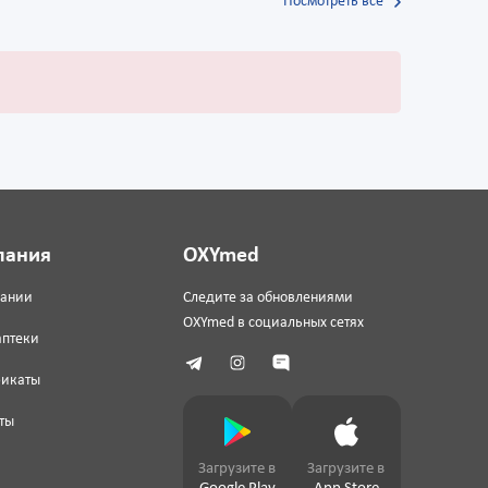
Посмотреть все
пания
OXYmed
пании
Следите за обновлениями
OXYmed в социальных сетях
аптеки
фикаты
ты
Загрузите в
Загрузите в