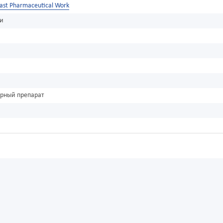
ast Pharmaceutical Work
ки
урный препарат