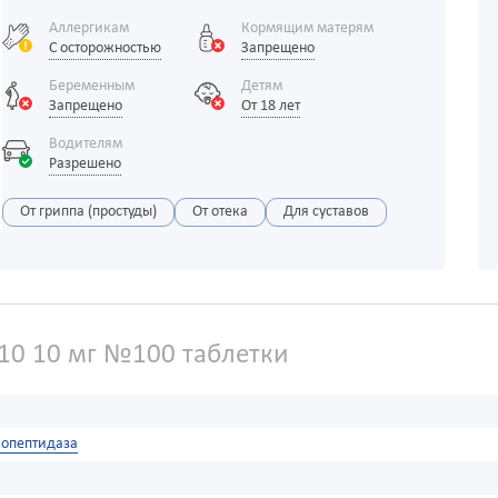
Аллергикам
Кормящим матерям
С осторожностью
Запрещено
Беременным
Детям
Запрещено
От 18 лет
Водителям
Разрешено
От гриппа (простуды)
От отека
Для суставов
10 10 мг №100 таблетки
иопептидаза