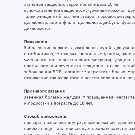
активное вещество: серратиопептидаза 10 мг,
вспомогательное вещество: кукурузный крахмал, дв
тальк очищенный, магния стеарат, порошок метакри
целлюлоза, ацетатфталат целлюлоза, дибутил фталат
дихлорметан.
Показания
Заболевания верхних дыхательных путей (для умен
антибиотиков); • травмы спортивные травмы, растя
уменьшить отек и восстановить микроциркуляцию в
профилактики и лечения инфекционных осложнений и
заболевания ЛОР - органов; • дерматит с болью; • 
отторжения трансплантата и восстановления микроц
Противопоказания
язвенная болезнь желудка; • повышенная чувствител
и подростки в возрасте до 18 лет.
Способ применения
препарат назначают внутрь, в комплексной терапии в
приема пищи. Таблетки следует проглатывать, не р
разовая доза - 10 мг. Максимальная суточная доза -