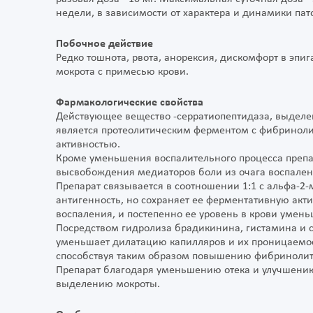
недели, в зависимости от характера и динамики пат
Побочное действие
Редко тошнота, рвота, анорексия, дискомфорт в эпиг
мокрота с примесью крови.
Фармакологические свойства
Действующее вещество -серратиопептидаза, выделен
является протеолитическим ферментом с фибриноли
активностью.
Кроме уменьшения воспалительного процесса препа
высвобождения медиаторов боли из очага воспален
Препарат связывается в соотношении 1:1 с альфа-2-
антигенность, но сохраняет ее ферментативную акти
воспаления, и постепенно ее уровень в крови умен
Посредством гидролиза брадикинина, гистамина и 
уменьшает дилатацию капилляров и их проницаемос
способствуя таким образом повышению фибринолит
Препарат благодаря уменьшению отека и улучшени
выделению мокроты.