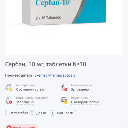
Сербан, 10 мг, таблетки №30
Производитель:
Exemed Pharmaceuticals
Аллергикам
Беременным
С осторожностью
Запрещено
Кормящим матерям
Водителям
Запрещено
С осторожностью
От тромбов
Для вен
Для крови
Нет в наличии