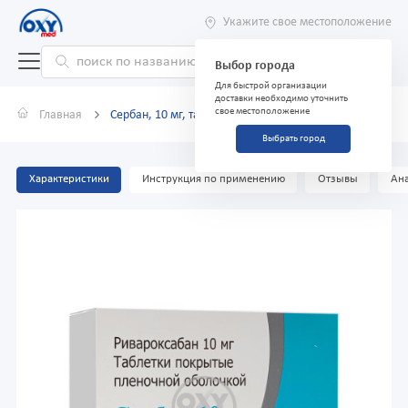
Укажите свое местоположение
Выбор города
Для быстрой организации
доставки необходимо уточнить
свое местоположение
Главная
Сербан, 10 мг, таблетки №30
Выбрать город
Характеристики
Инструкция по применению
Отзывы
Ана