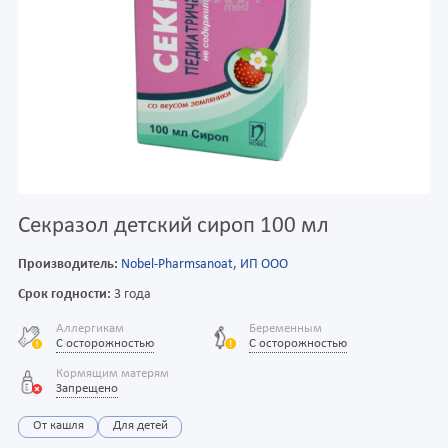
Секразол детский сироп 100 мл
Производитель:
Nobel-Pharmsanoat, ИП ООО
Срок годности:
3 года
Аллергикам
Беременным
С осторожностью
С осторожностью
Кормящим матерям
Запрещено
От кашля
Для детей