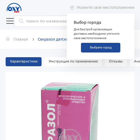
Укажите свое местоположение
Выбор города
Для быстрой организации
доставки необходимо уточнить
свое местоположение
Главная
Секразол детский сироп 100 мл
Выбрать город
Характеристики
Инструкция по применению
Отзывы
Ана