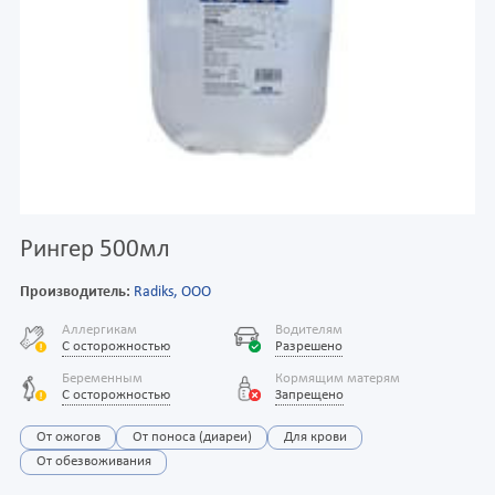
Рингер 500мл
Производитель:
Radiks, ООО
Аллергикам
Водителям
С осторожностью
Разрешено
Беременным
Кормящим матерям
С осторожностью
Запрещено
От ожогов
От поноса (диареи)
Для крови
От обезвоживания