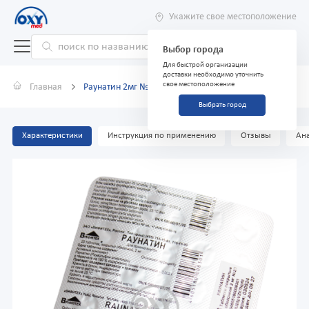
Укажите свое местоположение
Выбор города
Для быстрой организации
доставки необходимо уточнить
свое местоположение
Главная
Раунатин 2мг №20 таблетки
Выбрать город
Характеристики
Инструкция по применению
Отзывы
Ана