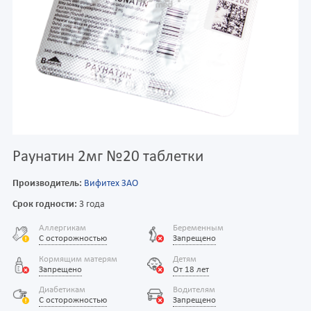
Раунатин 2мг №20 таблетки
Производитель:
Вифитех ЗАО
Срок годности:
3 года
Аллергикам
Беременным
С осторожностью
Запрещено
Кормящим матерям
Детям
Запрещено
От 18 лет
Диабетикам
Водителям
С осторожностью
Запрещено