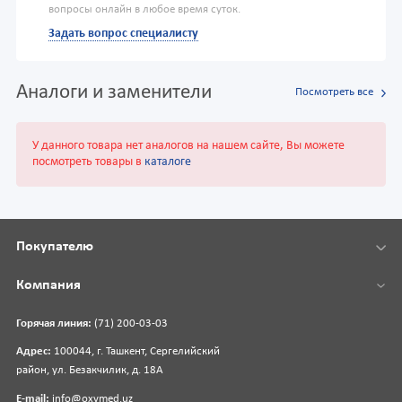
вопросы онлайн в любое время суток.
Задать вопрос специалисту
Аналоги и заменители
Посмотреть все
У данного товара нет аналогов на нашем сайте, Вы можете
посмотреть товары в
каталоге
Покупателю
Компания
Горячая линия:
(71) 200-03-03
Адрес:
100044, г. Ташкент, Сергелийский
район, ул. Безакчилик, д. 18А
E-mail:
info@oxymed.uz