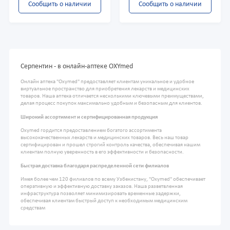
Сообщить о наличии
Сообщить о наличии
Серпентин - в онлайн-аптеке OXYmed
Онлайн аптека "Oxymed" предоставляет клиентам уникальное и удобное
виртуальное пространство для приобретения лекарств и медицинских
товаров. Наша аптека отличается несколькими ключевыми преимуществами,
делая процесс покупок максимально удобным и безопасным для клиентов.
Широкий ассортимент и сертифицированная продукция
Oxymed гордится предоставлением богатого ассортимента
высококачественных лекарств и медицинских товаров. Весь наш товар
сертифицирован и прошел строгий контроль качества, обеспечивая нашим
клиентам полную уверенность в его эффективности и безопасности.
Быстрая доставка благодаря распределенной сети филиалов
Имея более чем 120 филиалов по всему Узбекистану, "Oxymed" обеспечивает
оперативную и эффективную доставку заказов. Наша разветвленная
инфраструктура позволяет минимизировать временные задержки,
обеспечивая клиентам быстрый доступ к необходимым медицинским
средствам