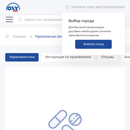
Укажите свое местоположение
Выбор города
Для быстрой организации
доставки необходимо уточнить
свое местоположение
Главная
Прополисан-Зиё 25 мл настойка
Выбрать город
Характеристики
Инструкция по применению
Отзывы
Ана