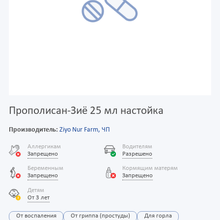
Прополисан-Зиё 25 мл настойка
Производитель:
Ziyo Nur Farm, ЧП
Аллергикам
Водителям
Запрещено
Разрешено
Беременным
Кормящим матерям
Запрещено
Запрещено
Детям
От 3 лет
От воспаления
От гриппа (простуды)
Для горла