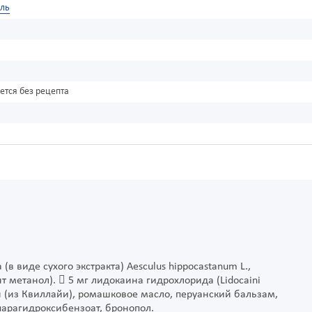
оль
ется без рецепта
(в виде сухого экстракта) Aesculus hippocastanum L.,
нт метанол).  5 мг лидокаина гидрохлорида (Lidocaini
н (из Квиллайи), ромашковое масло, перуанский бальзам,
парагидроксибензоат, бронопол.