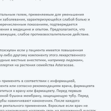
ректальным гелем, применяемым для уменьшения
и заболевания, характеризующейся слабой болью и
 перечисленным показаниям, подтверждается
ния в медицине и опытом. Предполагается, что
 вяжущее, слабое противовоспалительное действие.
тоэскулан если у пациента имеется повышенная
у-либо другому компоненту этого лекарственного
мидные местные анестетики, например лидокаин,
ллергия на растения семейства Asteraceae.
 применять в соответствии с информацией,
ента или согласно рекомендациям врача, фармацевта
титься к врачу или фармацевту. Перед первым
роной бушона мембрану, защищающую тубу. Перед
 тубы навинчивают наконечник. После каждого
я ректального применения. Взрослые если врач не
го наконечника наложить гель на пораженный участок