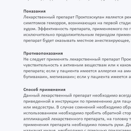
Показания
Лекарственный препарат Проктоэскулан является 
симптомов геморроя, возникающих на первой стади
зудом. Эффективность препарата, применяемого по
исключительно продолжительным периодом примене
препарат будет оказывать местное анестезирующее,
Противопоказания
Не следует применять лекарственный препарат Прок
чувствительность к активным веществам или к каком
препарата; если у пациента имеется аллергия на а
бупивакаин, мепивакаин; если у пациента имеется а
Способ применения
Данный лекарственный препарат необходимо всегда
приведенной в инструкции по применению для паци
или медсестры. В случае сомнений необходимо обра
использованием необходимо пробить обратной сто
аппликацией лекарственного препарата, на головку
применения препарата необходимо помыть руки. Дл
назначит иначе, необходимо с помощью прилагаемо