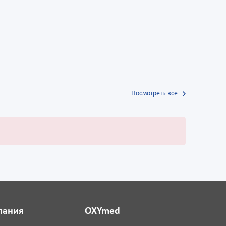
Посмотреть все
пания
OXYmed