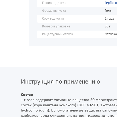
Производитель
Гербап
Форма выпуска
Гель
Срок годности
2 года
Кол-во в упаковке
30 г
Рецептурный отпуск
Отпуска
Инструкция по применению
Состав
1 г геля содержит Активные вещества 50 мг экстракта 
cortex (кора каштана конского) (DER 40-901, экстраге
hydrochloridum). Вспомогательные вещества сапони
карбомер, вода очищенная, натрия гидроксид, этил