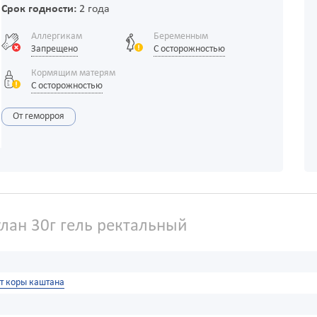
Срок годности:
2 года
Аллергикам
Беременным
Запрещено
С осторожностью
Кормящим матерям
С осторожностью
От геморроя
лан 30г гель ректальный
т коры каштана