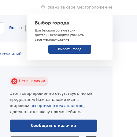
Укажите свое местоположение
Выбор города
0
Корзина
Ru
Uz
(71) 200-03-03
Для быстрой организации
доставки необходимо уточнить
свое местоположение
Выбрать город
ректальный
Нет в наличии
Этот товар временно отсутствует, но мы
предлагаем Вам ознакомиться с
широким
ассортиментом аналогов
,
доступных к заказу прямо сейчас.
Сообщить о наличии