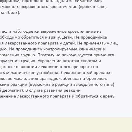
рфарином, тщательно наблюдали за симптомами,
озможного выраженного кровотечения (кровь в кале,
ная боль).
е если наблюдается выраженное кровотечение из
еобходимо обратиться к врачу. Дети. Не проводились
 лекарственного препарата у детей. Не применять у лиц
рудью. Не проводились контролируемые клинические
ормления грудью. Поэтому не рекомендуется применять
ормления грудью. Управление автотранспортом и
данные о влиянии лекарственного препарата на
ать механические устройства. Лекарственный препарат
ковое масло, этилпарагидроксибензоат и бронопол.
ские реакции (возможные реакции замедленного типа)
 дерматит). В случае развития реакции
енение лекарственного препарата и обратиться к врачу.