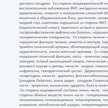
дистресс-синдром. Со стороны пищеварительной сист
воспалительные заболевания ЖКТ, желудочно-кише
кровотечения, стоматит и изъязвление слизистой обо
кишечная и абдоминальная боль, диспепсия, запоры
жидкий стул, симптомы нарушений со стороны ЖКТ, 
(паралитический илеус), перитонит, острый и хрони
гастроэзофагеальная рефлюксная болезнь, нарушени
панкреатические псевдокисты. Со стороны печени: 
нарушения функции печени, холестаз и желтуха, пора
тромбоз печеночной артерии, облитерирующий эндо
недостаточность, стеноз желчных протоков. Со сто
нарушение почечной функции, часто - почечная недо
олигурия, острый канальцевый некроз, токсическая 
мочевого пузыря и уретры, нечасто - анурия, гемол
нефропатия, геморрагический цистит. Дерматологичес
гипергидроз, нечасто - дерматит, фотосенсибилизац
(синдром Лайелла), очень редко - синдром Стивен
часто - артралгия, мышечные судороги, боль в конечн
Со стороны эндокринной системы: очень часто - гип
стороны обмена веществ: очень часто - гиперкалием
гипокалиемия, гипокальциемия, гипонатриемия, ги
анорексия, метаболический ацидоз, гиперлипидеми