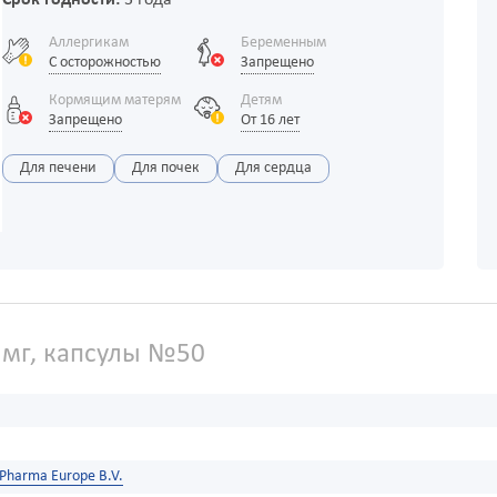
Срок годности:
3 года
Аллергикам
Беременным
С осторожностью
Запрещено
Кормящим матерям
Детям
Запрещено
От 16 лет
Для печени
Для почек
Для сердца
 мг, капсулы №50
 Pharma Europe B.V.