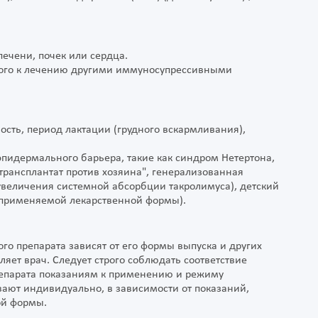
печени, почек или сердца.
ного к лечению другими иммуносупрессивными
сть, период лактации (грудного вскармливания),
пидермального барьера, такие как синдром Нетертона,
рансплантат против хозяина", генерализованная
увеличения системной абсорбции такролимуса), детский
т применяемой лекарственной формы).
о препарата зависят от его формы выпуска и других
ет врач. Следует строго соблюдать соответствие
репарата показаниям к применению и режиму
вают индивидуально, в зависимости от показаний,
ой формы.