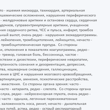
сто - ишемия миокарда, тахикардия, артериальная
 ишемические осложнения, нарушение периферического
 - желудочковые аритмии и остановка сердца, сердечная
лудочков, суправентрикулярные аритмии, учащенное
ия сердечного ритма, ЧСС и пульса, инфаркт, тромбоз
льный выпот, очень редко - нарушения эхокардиограммы.
 лейкопения, тромбоцитопения, лейкоцитоз, нечасто -
я тромбоцитопеническая пурпура. Со стороны
и, отклонения в показателях коагулограммы, редко -
 тремор, головная боль, бессонница, частое -
стезии и дизестезии, периферические невропатии,
путанность сознания и дезориентация, депрессия,
ства, кошмарные сновидения, галлюцинации,
злияния в ЦНС и нарушения мозгового кровообращения,
артикуляции, амнезия, психотические расстройства,
 миастения. Со стороны органа зрения: часто -
асто - катаракта, редко - слепота. Со стороны органа
 слуха, редко - нейросенсорная глухота, очень редко -
: часто - одышка, легочные паренхиматозные
 заложенность носа, ринит, нечасто - дыхательная
ных путей, астма, редко - острый респираторный