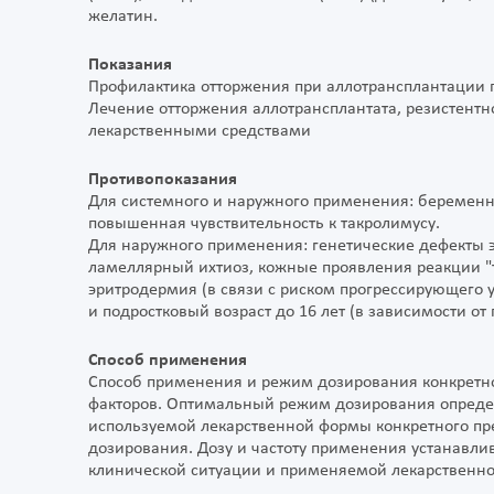
желатин.
Показания
Профилактика отторжения при аллотрансплантации 
Лечение отторжения аллотрансплантата, резистент
лекарственными средствами
Противопоказания
Для системного и наружного применения: беременно
повышенная чувствительность к такролимусу.
Для наружного применения: генетические дефекты э
ламеллярный ихтиоз, кожные проявления реакции "т
эритродермия (в связи с риском прогрессирующего 
и подростковый возраст до 16 лет (в зависимости о
Способ применения
Способ применения и режим дозирования конкретног
факторов. Оптимальный режим дозирования определя
используемой лекарственной формы конкретного п
дозирования. Дозу и частоту применения устанавли
клинической ситуации и применяемой лекарственн