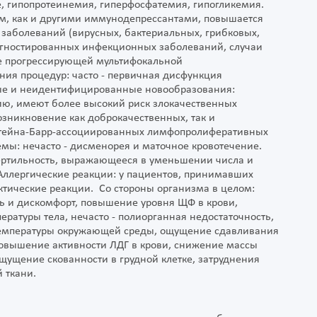
, гипопротеинемия, гиперфосфатемия, гипогликемия.
м, как и другими иммунодепрессантами, повышается
заболеваний (вирусных, бактериальных, грибковых,
агностированных инфекционных заболеваний, случаи
же прогрессирующей мультифокальной
ия процедур: часто - первичная дисфункция
ные и неидентифицированные новообразования:
ю, имеют более высокий риск злокачественных
зникновение как доброкачественных, так и
пштейна-Барр-ассоциированных лимфопролиферативных
емы: нечасто - дисменорея и маточное кровотечение.
ертильность, выражающееся в уменьшении числа и
Аллергические реакции: у пациентов, принимавших
тические реакции. Со стороны организма в целом:
оль и дискомфорт, повышение уровня ЩФ в крови,
ратуры тела, нечасто - полиорганная недостаточность,
температуры окружающей среды, ощущение сдавливания
 повышение активности ЛДГ в крови, снижение массы
ощущение скованности в грудной клетке, затруднения
 ткани.