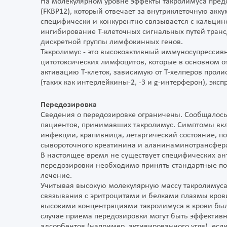
На молекулярном уровне эффекты такролимуса пре
(FKBP12), который отвечает за внутриклеточную акк
специфически и конкурентно связывается с кальцине
ингибирование Т-клеточных сигнальных путей тран
дискретной группы лимфокинных генов.
Такролимус - это высокоактивный иммуносупресси
цитотоксических лимфоцитов, которые в основном о
активацию Т-клеток, зависимую от Т-хелперов прол
(таких как интерлейкины-2, -3 и g-интерферон), экс
Передозировка
Сведения о передозировке ограничены. Сообщалось 
пациентов, принимавших такролимус. Симптомы вклю
инфекции, крапивница, летаргический состояние, 
сывороточного креатинина и аланинаминотрансфе
В настоящее время не существует специфических ант
передозировки необходимо принять стандартные п
лечение.
Учитывая высокую молекулярную массу такролимуса
связывания с эритроцитами и белками плазмы крови
высокими концентрациями такролимуса в крови бы
случае приема передозировки могут быть эффектив
адсорбентов (например, активированного угля), есл