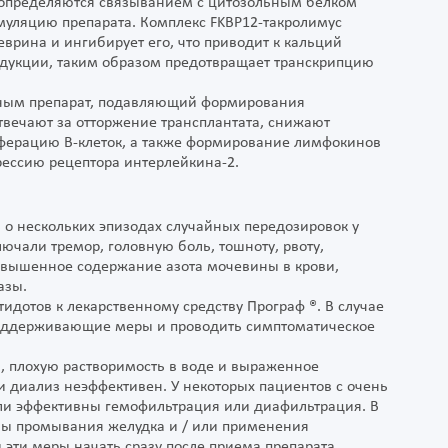
допределяются связыванием с цитозольным белком
умуляцию препарата. Комплекс FKBP12-такролимус
врина и ингибирует его, что приводит к кальций
сдукции, таким образом предотвращает транскрипцию
вным препарат, подавляющий формирования
твечают за отторжение трансплантата, снижают
иферацию В-клеток, а также формирование лимфокинов
прессию рецептора интерлейкина-2.
о нескольких эпизодах случайных передозировок у
чали тремор, головную боль, тошноту, рвоту,
повышенное содержание азота мочевины в крови,
разы.
идотов к лекарственному средству Програф ®. В случае
оддерживающие меры и проводить симптоматическое
, плохую растворимость в воде и выраженное
 диализ неэффективен. У некоторых пациентов с очень
ли эффективны гемофильтрация или диафильтрация. В
ны промывания желудка и / или применения
и эти меры начать сразу после приема препарата.