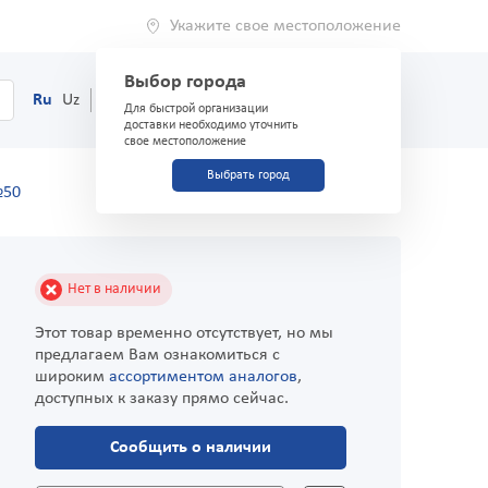
Укажите свое местоположение
Выбор города
0
Корзина
Ru
Uz
(71) 200-03-03
Для быстрой организации
доставки необходимо уточнить
свое местоположение
Выбрать город
№50
Нет в наличии
Этот товар временно отсутствует, но мы
предлагаем Вам ознакомиться с
широким
ассортиментом аналогов
,
доступных к заказу прямо сейчас.
Сообщить о наличии