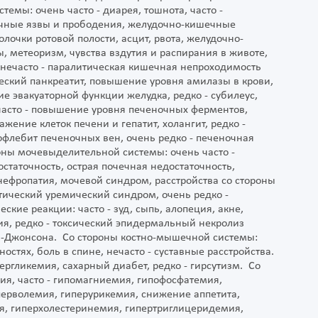
емы: очень часто - диарея, тошнота, часто -
чные язвы и прободения, желудочно-кишечные
лочки ротовой полости, асцит, рвота, желудочно-
, метеоризм, чувства вздутия и распирания в животе,
нечасто - паралитическая кишечная непроходимость
ческий панкреатит, повышение уровня амилазы в крови,
е эвакуаторной функции желудка, редко - субилеус,
часто - повышение уровня печеночных ферментов,
жение клеток печени и гепатит, холангит, редко -
флебит печеночных вен, очень редко - печеночная
роны мочевыделительной системы: очень часто -
статочность, острая почечная недостаточность,
нефропатия, мочевой синдром, расстройства со стороны
итический уремический синдром, очень редко -
кие реакции: часто - зуд, сыпь, алопеция, акне,
ия, редко - токсический эпидермальный некролиз
са-Джонсона. Со стороны костно-мышечной системы:
остях, боль в спине, нечасто - суставные расстройства.
ергликемия, сахарный диабет, редко - гирсутизм. Со
ия, часто - гипомагниемия, гипофосфатемия,
перволемия, гиперурикемия, снижение аппетита,
я, гиперхолестеринемия, гипертриглицеридемия,