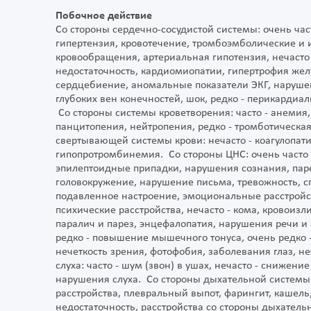
Побочное действие
Со стороны сердечно-сосудистой системы: очень ча
гипертензия, кровотечение, тромбоэмболические и
кровообращения, артериальная гипотензия, нечасто
недостаточность, кардиомиопатии, гипертрофия же
сердцебиение, аномальные показатели ЭКГ, нарушен
глубоких вен конечностей, шок, редко - перикардиа
Со стороны системы кроветворения: часто - анемия,
панцитопения, нейтропения, редко - тромботическа
свертывающей системы крови: нечасто - коагулопати
гипопротромбинемия. Со стороны ЦНС: очень часто -
эпилептоидные припадки, нарушения сознания, паре
головокружение, нарушение письма, тревожность, с
подавленное настроение, эмоциональные расстрой
психические расстройства, нечасто - кома, кровои
паралич и парез, энцефалопатия, нарушения речи и 
редко - повышение мышечного тонуса, очень редко -
нечеткость зрения, фотофобия, заболевания глаз, неч
слуха: часто - шум (звон) в ушах, нечасто - снижение
нарушения слуха. Со стороны дыхательной системы
расстройства, плевральный выпот, фарингит, кашель,
недостаточность, расстройства со стороны дыхатель