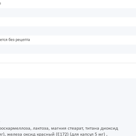
ы
ется без рецепта
мг
оскармеллоза, лактоза, магния стеарат, титана диоксид
г), железа оксид красный (Е172) (для капсул 5 мг) ,