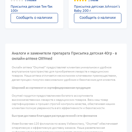
0 отзывов
2 отзыва
Присыпка детская Тик-Так
Присыпка детская Johnson's
100г
Baby 200 г
Сообщить о наличии
Сообщить о наличии
Аналоги и заменители препарата Присыпка детская 40гр - в
онлайн-аптеке OXYmed
Онлайн аптека "Oxymed" предоставляет клиентам уникальное и удобное
виртуальное пространство для приобретения лекарств и медицинских
товаров. Наша аптека отличается несколькими ключевыми преимуществами,
делая процесс покупок максимально удобным и безопасным для клиентов.
Широкий ассортимент и сертифицированная продукция
Oxymed гордится предоставлением богатого ассортимента
высококачественных лекарств и медицинских товаров. Весь наш товар
сертифицирован и прошел строгий контроль качества, обеспечивая нашим
клиентам полную уверенность в его эффективности и безопасности.
Быстрая доставка благодаря распределенной сети филиалов
Имея более чем 120 филиалов по всему Узбекистану, "Oxymed" обеспечивает
оперативную и эффективную доставку заказов. Наша разветвленная