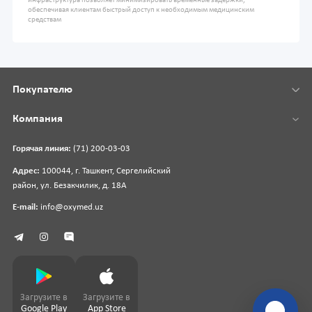
инфраструктура позволяет минимизировать временные задержки,
обеспечивая клиентам быстрый доступ к необходимым медицинским
средствам
Покупателю
Компания
Горячая линия:
(71) 200-03-03
Адрес:
100044, г. Ташкент, Сергелийский
район, ул. Безакчилик, д. 18А
E-mail:
info@oxymed.uz
Загрузите в
Загрузите в
Google Play
App Store