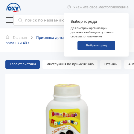
Укажите свое местоположение
Выбор города
Для быстрой организации
доставки необходимо уточнить
свое местоположение
Главная
Присыпка детская "Маша и Медведь" цветки
ромашки 40 г
Выбрать город
Характеристики
Инструкция по применению
Отзывы
Ана