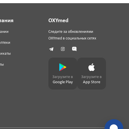
пания
OXYmed
пании
Следите за обновлениями
OXYmed в социальных сетях
аптеки
фикаты
ты
Загрузите в
Загрузите в
Google Play
App Store