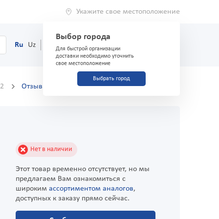
Укажите свое местоположение
Выбор города
0
Корзина
Ru
Uz
(71) 200-03-03
Для быстрой организации
доставки необходимо уточнить
свое местоположение
Выбрать город
22
Отзывы
Нет в наличии
Этот товар временно отсутствует, но мы
предлагаем Вам ознакомиться с
широким
ассортиментом аналогов
,
доступных к заказу прямо сейчас.