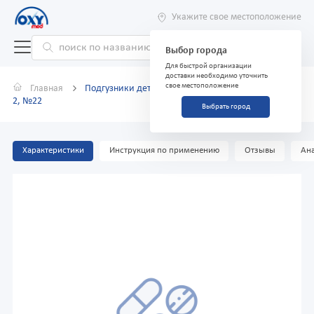
Укажите свое местоположение
Выбор города
Для быстрой организации
доставки необходимо уточнить
свое местоположение
Главная
Подгузники детские Baby Diapers Premium, размер
2, №22
Выбрать город
Характеристики
Инструкция по применению
Отзывы
Ана