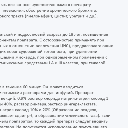
ых, вызванные чувствительными к препарату
 пневмония; обострение хронического бронхита;
го тракта (пиелонефрит, цистит, уретрит и др.).
етский и подростковый возраст до 18 лет; повышенная
онентам препарата. С осторожностью применять при
льных в отношении вовлечения ЦНС), предрасполагающих
х порог судорожной готовности, при удлинении
й ишемии миокарда, при одновременном применении с
ическими средствами I A и III классов, при тяжелой
 в течение 60 минут. Он может вводиться
вместимыми растворами для инфузий. Препарат
екций, 0,9% раствор хлорида натрия,натрия хлорид 1
ы 40%, раствор рингера,раствор рингера-лактата.
натрия хлорид 10% и 20% (Образование осадков,
зывает сдвиг pH, и образование углекислого газа). Если
ным препаратом, то каждый препарат следует вводить
раствор. Не допускается использование помутневшего