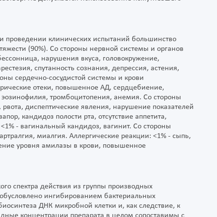
ри проведении клинических испытаний большинство
яжести (90%). Со стороны нервной системы и органов
,бессонница, нарушения вкуса, головокружение,
арестезия, спутанность сознания, депрессия, астения,
оны сердечно-сосудистой системы и крови
ферические отеки, повышенное АД, сердцебиение,
 эозинофилия, тромбоцитопения, анемия. Со стороны
я, рвота, диспептические явления, нарушение показателей
запор, кандидоз полости рта, отсутствие аппетита,
 <1% - вагинальный кандидоз, вагинит. Со стороны
 артралгия, миалгия. Аллергические реакции: <1% - сыпь,
ичение уровня амилазы в крови, повышенное
го спектра действия из группы производных
 обусловлено ингибированием бактериальных
биосинтеза ДНК микробной клетки и, как следствие, к
дные концентрации препарата в целом сопоставимы с