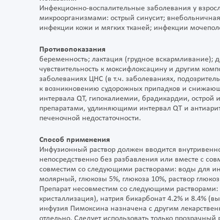
Инфекционно-воспалительные заболевания у взросл
микроорганизмами: острый синусит; внебольничная
инфекции кожи и мягких тканей; инфекции мочеполово
Противопоказания
беременность; лактация (грудное вскармливание); д
чувствительность к моксифлоксацину и другим комп
заболеваниях ЦНС (в т.ч. заболеваниях, подозрите
к возникновению судорожных припадков и снижающи
интервала QT, гипокалиемии, брадикардии, остро
препаратами, удлиняющими интервал QT и антиаритм
печеночной недостаточности.
Способ применения
Инфузионный раствор должен вводится внутривенно
непосредственно без разбавления или вместе с со
совместим со следующими растворами: воды для инъ
молярный, глюкозы 5%, глюкоза 10%, раствор глюкоз
Препарат несовместим со следующими растворами: 
кристаллизация), натрия бикарбонат 4.2% и 8.4% (вы
инфузия Пимоксина назначена с другим лекарствен
отдельно. Следует использовать только прозрачный 