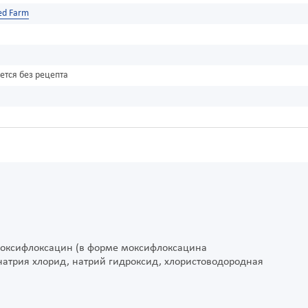
ed Farm
ется без рецепта
 моксифлоксацин (в форме моксифлоксацина
 натрия хлорид, натрий гидроксид, хлористоводородная