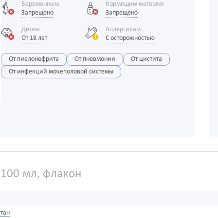
Беременным
Кормящим матерям
Запрещено
Запрещено
Детям
Аллергикам
От 18 лет
С осторожностью
От пиелонефрита
От пневмонии
От цистита
От инфекций мочеполовой системы
100 мл, флакон
тан