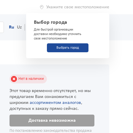
Укажите свое местоположение
Выбор города
0
Корзина
Ru
Uz
(71) 200-03-03
Для быстрой организации
доставки необходимо уточнить
свое местоположение
Выбрать город
Нет в наличии
Этот товар временно отсутствует, но мы
предлагаем Вам ознакомиться с
широким
ассортиментом аналогов
,
доступных к заказу прямо сейчас.
Доставка невозможна
По постановлению законодательства продажа