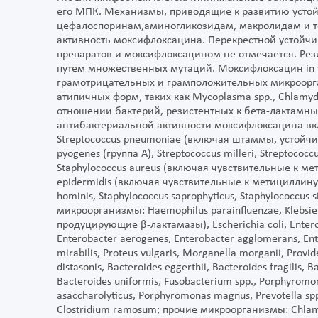
его МПК. Механизмы, приводящие к развитию устой
цефалоспоринам,аминогликозидам, макролидам и т
активность моксифлоксацина. Перекрестной устойч
препаратов и моксифлоксацином не отмечается. Рез
путем множественных мутаций. Моксифлоксацин in v
грамотрицательных и грамположительных микроорга
атипичных форм, таких как Mycoplasma spp., Chlamyd
отношении бактерий, резистентных к бета-лактамн
антибактериальной активности моксифлоксацина в
Streptococcus pneumoniae (включая штаммы, устойч
pyogenes (группа А), Streptococcus milleri, Streptococcu
Staphylococcus aureus (включая чувствительные к мет
epidermidis (включая чувствительные к метициллину 
hominis, Staphylococcus saprophyticus, Staphylococcu
микроорганизмы: Haemophilus parainfluenzae, Klebsie
продуцирующие β-лактамазы), Escherichia coli, Enteroba
Enterobacter aerogenes, Enterobacter agglomerans, Ent
mirabilis, Proteus vulgaris, Morganella morganii, Provid
distasonis, Bacteroides eggerthii, Bacteroides fragilis,
Bacteroides uniformis, Fusobacterium spp., Porphyrom
asaccharolyticus, Porphyromonas magnus, Prevotella spp.
Clostridium ramosum; прочие микроорганизмы: Chlam