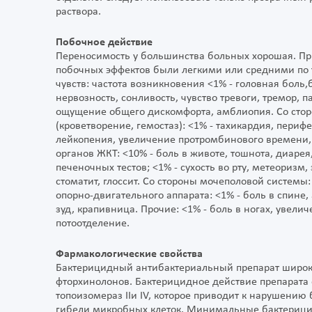
раствора.
Побочное действие
Переносимость у большинства больных хорошая. П
побочных эффектов были легкими или средними по т
чувств: частота возникновения <1% - головная боль
нервозность, сонливость, чувство тревоги, тремор, п
ощущение общего дискомфорта, амблиопия. Со стор
(кроветворение, гемостаз): <1% - тахикардия, пери
лейкопения, увеличение протромбинового времени,
органов ЖКТ: <10% - боль в животе, тошнота, диаре
печеночных тестов; <1% - сухость во рту, метеоризм, 
стоматит, глоссит. Со стороны мочеполовой системы:
опорно-двигательного аппарата: <1% - боль в спине,
зуд, крапивница. Прочие: <1% - боль в ногах, увел
потоотделение.
Фармакологические свойства
Бактерицидный антибактериальный препарат широко
фторхинолонов. Бактерицидное действие препарата
топоизомераз IIи IV, которое приводит к нарушению 
гибели микробных клеток. Минимальные бактерици