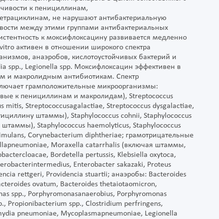
чивости к пенициллинам,
етрациклинам, не нарушают антибактериальную
ивости между этими группами антибактериальных
истентность к моксифлоксацину развивается медленно
itro активен в отношении широкого спектра
низмов, анаэробов, кислотоустойчивых бактерий и
ia spp., Legionella spp. Моксифлоксацин эффективен в
ым и макролидным антибиотикам. Спектр
ключает грамположительные микроорганизмы:
ивые к пенициллинам и макролидам), Streptococcus
s mitis, Streptococcusagalactiae, Streptococcus dysgalactiae,
ициллину штаммы), Staphylococcus cohnii, Staphylococcus
штаммы), Staphylococcus haemolyticus, Staphylococcus
s simulans, Corynebacterium diphtheriae; грамотрицательные
llapneumoniae, Moraxella catarrhalis (включая штаммы,
ctercloacae, Bordetella pertussis, Klebsiella oxytoca,
erobacterintermedius, Enterobacter sakazaki, Proteus
encia rettgeri, Providencia stuartii; анаэробы: Bacteroides
 Bacteroides ovatum, Bacteroides thetaiotaomicron,
onas spp., Porphyromonasanaerobius, Porphyromonas
, Propionibacterium spp., Clostridium perfringens,
ydia pneumoniae, Mycoplasmapneumoniae, Legionella