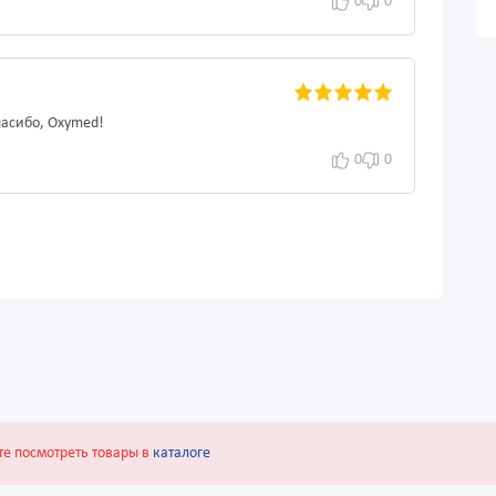
0
0
пасибо, Oxymed!
0
0
те посмотреть товары в
каталоге