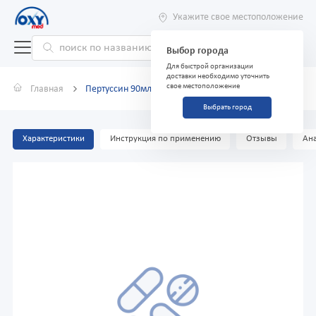
Укажите свое местоположение
Выбор города
Для быстрой организации
доставки необходимо уточнить
свое местоположение
Главная
Пертуссин 90мл
Выбрать город
Характеристики
Инструкция по применению
Отзывы
Ана