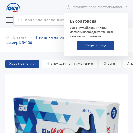
Укажите свое местоположение
Выбор города
Для быстрой организации
доставки необходимо уточнить
свое местоположение
Главная
Перчатки нитриловые FINFLEX неопудренные
размер S №100
Выбрать город
Характеристики
Инструкция по применению
Отзывы
Ана