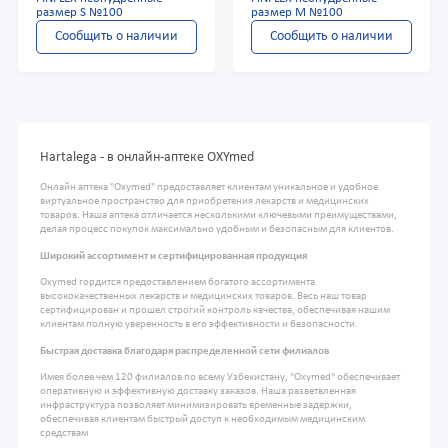
размер S №100
размер М №100
Сообщить о наличии
Сообщить о наличии
Hartalega - в онлайн-аптеке OXYmed
Онлайн аптека "Oxymed" предоставляет клиентам уникальное и удобное
виртуальное пространство для приобретения лекарств и медицинских
товаров. Наша аптека отличается несколькими ключевыми преимуществами,
делая процесс покупок максимально удобным и безопасным для клиентов.
Широкий ассортимент и сертифицированная продукция
Oxymed гордится предоставлением богатого ассортимента
высококачественных лекарств и медицинских товаров. Весь наш товар
сертифицирован и прошел строгий контроль качества, обеспечивая нашим
клиентам полную уверенность в его эффективности и безопасности.
Быстрая доставка благодаря распределенной сети филиалов
Имея более чем 120 филиалов по всему Узбекистану, "Oxymed" обеспечивает
оперативную и эффективную доставку заказов. Наша разветвленная
инфраструктура позволяет минимизировать временные задержки,
обеспечивая клиентам быстрый доступ к необходимым медицинским
средствам