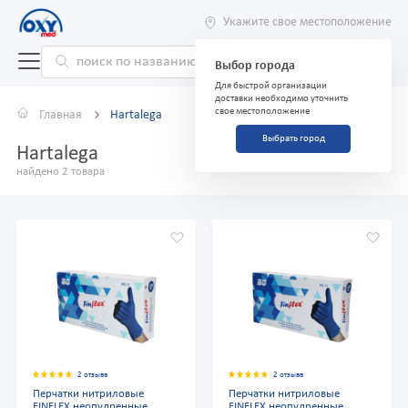
Укажите свое местоположение
Выбор города
Для быстрой организации
доставки необходимо уточнить
свое местоположение
Главная
Hartalega
Выбрать город
Hartalega
найдено 2 товара
2 отзыва
2 отзыва
Перчатки нитриловые
Перчатки нитриловые
FINFLEX неопудренные
FINFLEX неопудренные