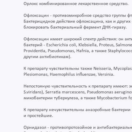
Орлокс комбинированное лекарственное средство.
Офлоксацин - противомикробное средство группы ф
Бактерицидное действие офлоксацина, как и других
блокировать бактериальный фермент ДНК-гиразу.
Офлоксацин имеет широкий спектр действия: он ак
бактерий - Escherichia coli, Klebsiella, Proteus, Salmonel
Providentia, Pseudomonas, Hafnia, а также Staphyloc
другим антибиотикам).
К препарату чувствительны также Neisseria, Mycoplasm
Plesiomonas, Haemophilus influenzae, Versinia.
Непостояную чувствительность к препарату имеют: эн
S.viridans), Serratia marcescens, Pseudomonas aerugin
микобактерии туберкулеза, а также Мусоbacterium fort
К препарату нечувствительны анаэробные бактерии (к
и простейшие.
Орнидазол - противопротозойное и антибактериально