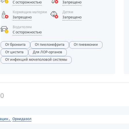
С осторожностью
Запрещено
Кормящим матерям
Детям
Запрещено
Запрещено
Водителям
С осторожностью
От бронхита
От пиелонефрита
От пневмонии
От цистита
Для ЛОР-органов
От инфекций мочеполовой системы
10
ацин ,
Орнидазол