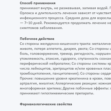
Способ применения
принимают внутрь, не разжевывая, запивая водой. 
Орлокса и длительность лечения зависят от чувстви
инфекционного процесса. Средняя доза для взрослых
— 7–10 дней. Рекомендуется продолжать лечение н
симптомов заболевания.
Побочное действие
Со стороны желудочно-кишечного тракта: металлическ
животе, потеря аппетита, диарея, рвота; Со стороны
боль, головокружение, тремор, ригидность, наруше
утомляемость, атаксия, судороги, спутанность созн
периферической нейропатии; Со стороны системы к
числа лейкоцитов, эритроцитов и/или кровеных плас
тромбоцитопения, панцитопения); Со стороны сердеч
Прочие: повышение уровня креатинина в крови, по
артралгия, миалгия; Аллергические реакции: кожная
многоформная эритема; Другие побочные эффекты: 
принимают гипогликемические препараты.
Фармакологические свойства