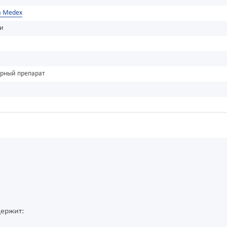
a Medex
ки
урный препарат
держит: