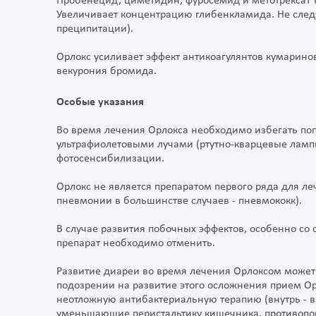
Пробенецид, циметидин, фуросемид и метотрексат т
Увеличивает концентрацию глибенкламида. Не следу
преципитации).
Орлокс усиливает эффект антикоагулянтов кумарино
векурония бромида.
Особые указания
Во время лечения Орлокса необходимо избегать по
ультрафиолетовыми лучами (ртутно-кварцевые лампы
фотосенсибилизации.
Орлокс не является препаратом первого ряда для л
пневмонии в большинстве случаев - пневмококк).
В случае развития побочных эффектов, особенно со
препарат необходимо отменить.
Развитие диареи во время лечения Орлоксом может
подозрении на развитие этого осложнения прием О
неотложную антибактериальную терапию (внутрь - 
уменьшающие перистальтику кишечника, противопо