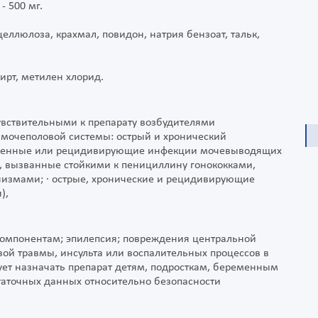
- 500 мг.
ллюлоза, крахмал, повидон, натрия бензоат, тальк,
ирт, метилен хлорид.
вствительными к препарату возбудителями
 мочеполовой системы: острый и хронический
ложненные или рецидивирующие инфекции мочевыводящих
, вызванные стойкими к пенициллину гонококками,
измами; · острые, хронические и рецидивирующие
),
 компонентам; эпилепсия; повреждения центральной
вой травмы, инсульта или воспалительных процессов в
ует назначать препарат детям, подросткам, беременным
аточных данных относительно безопасности