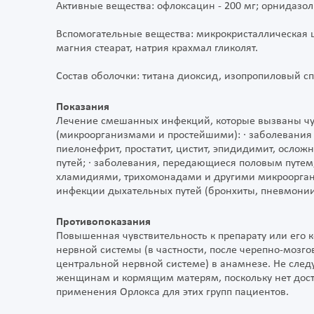
Активные вещества: офлоксацин - 200 мг; орнидазол 
Вспомогательные вещества: микрокристаллическая це
магния стеарат, натрия крахмал гликолят.
Состав оболочки: титана диоксид, изопропиловый сп
Показания
Лечение смешанных инфекций, которые вызваны чу
(микроорганизмами и простейшими): · заболевания
пиелонефрит, простатит, цистит, эпидидимит, ос
путей; · заболевания, передающиеся половым путем
хламидиями, трихомонадами и другими микроорган
инфекции дыхательных путей (бронхиты, пневмонии
Противопоказания
Повышенная чувствительность к препарату или его
нервной системы (в частности, после черепно-мозго
центральной нервной системе) в анамнезе. Не след
женщинам и кормящим матерям, поскольку нет дост
применения Орлокса для этих групп пациентов.