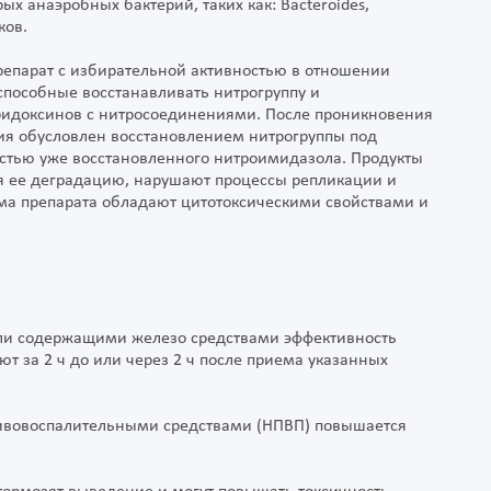
орых анаэробных бактерий, таких как: Bacteroides,
ков.
репарат с избирательной активностью в отношении
пособные восстанавливать нитрогруппу и
ридоксинов с нитросоединениями. После проникновения
ия обусловлен восстановлением нитрогруппы под
стью уже восстановленного нитроимидазола. Продукты
я ее деградацию, нарушают процессы репликации и
ма препарата обладают цитотоксическими свойствами и
и содержащими железо средствами эффективность
ют за 2 ч до или через 2 ч после приема указанных
ивовоспалительными средствами (НПВП) повышается