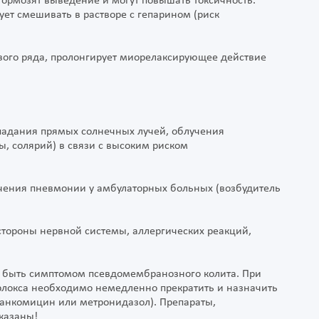
ормозят выведение и могут повышать токсичность.
ет смешивать в растворе с гепарином (риск
вого ряда, пролонгирует миорелаксирующее действие
падания прямых солнечных лучей, облучения
, солярий) в связи с высоким риском
ечения пневмонии у амбулаторных больных (возбудитель
 стороны нервной системы, аллергических реакций,
 быть симптомом псевдомембранозного колита. При
рлокса необходимо немедленно прекратить и назначить
ванкомицин или метронидазол). Препараты,
казаны!