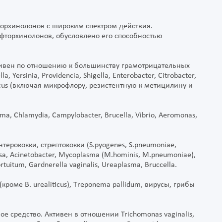
торхинолонов с широким спектром действия.
 фторхинолонов, обусловлено его способностью
тивен по отношению к большинству грамотрицательных
la, Yersinia, Providencia, Shigella, Enterobacter, Citrobacter,
occus (включая микрофлору, резистентную к метицилину и
a, Chlamydia, Campylobacter, Brucella, Vibrio, Aeromonas,
терококки, стрептококки (S.pyogenes, S.pneumoniae,
osa, Acinetobacter, Mycoplasma (M.hominis, M.pneumoniae),
uitum, Gardnerella vaginalis, Ureaplasma, Bruccella.
роме В. urealiticus), Тrероnеmа раllidum, вирусы, грибы
е средство. Активен в отношении Trichomonas vaginalis,