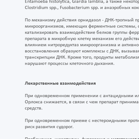
Entamoeba histolytica, Giardia lamblia, а также некот
Clostridium spp., Fusobacterium spp. и анаэробных кок
По механизму действия орнидазол - ДНК-тропный п
микроорганизмов, имеющих ферментные системы, с
катализировать взаимодействие белков группы фер
препарата в микробную клетку механизм его действ
влиянием нитроредуктаз микроорганизма и активно
восстановления образуют комплексы с ДНК, вызыва
транскрипции ДНК. Кроме того, продукты метаболиз
нарушают процессы клеточного дыхания.
Лекарственные взаимодействия
При одновременном применении с антацидными ил
Орлокса снижается, в связи с чем препарат принима
средств.
При одновременном приеме с нестероидными прот
риск развития судорог.