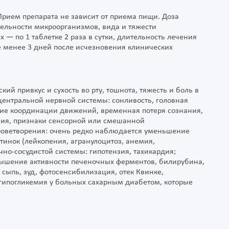
Прием препарата не зависит от приема пищи. Доза
тельности микроорганизмов, вида и тяжести
 — по 1 таблетке 2 раза в сутки, длительность лечения
е менее 3 дней после исчезновения клинических
ий привкус и сухость во рту, тошнота, тяжесть и боль в
 центральной нервной системы: сонливость, головная
ние координации движений, временная потеря сознания,
ания, признаки сенсорной или смешанной
роветворения: очень редко наблюдается уменьшение
тинок (лейкопения, агранулоцитоз, анемия,
но-сосудистой системы: гипотензия, тахикардия;
вышение активности печеночных ферментов, билирубина,
 сыпь, зуд, фотосенсибилизация, отек Квинке,
гипогликемия у больных сахарным диабетом, которые