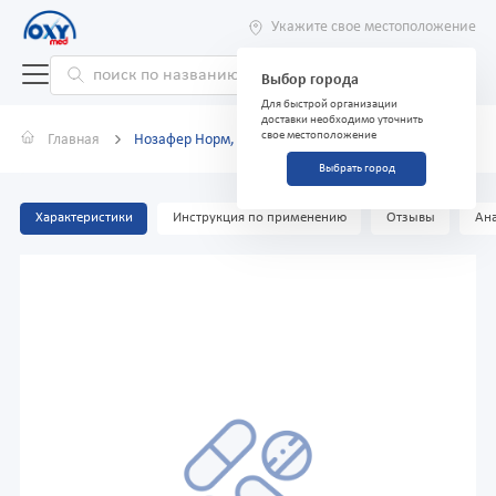
Укажите свое местоположение
Выбор города
Для быстрой организации
доставки необходимо уточнить
свое местоположение
Главная
Нозафер Норм, 40 мл, спрей назальный
Выбрать город
Характеристики
Инструкция по применению
Отзывы
Ана