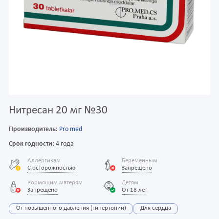
Нитресан 20 мг №30
Производитель:
Pro med
Срок годности:
4 года
Аллергикам
Беременным
С осторожностью
Запрещено
Кормящим матерям
Детям
Запрещено
От 18 лет
От повышенного давления (гипертонии)
Для сердца