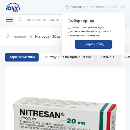
Укажите свое местоположение
Выбор города
Для быстрой организации
доставки необходимо уточнить
свое местоположение
Главная
Нитресан 20 мг №30
Выбрать город
Характеристики
Инструкция по применению
Отзывы
Ана