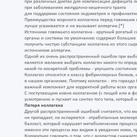
при различных диетах для компенсации дефицита л
при заболеваниях желудочно-кишечного тракта
для поддержки состояния эндометрия и профилакти
Преимущества морского коллагена перед говяжьим 
лучше усваивается и не вызывает аллергии.[*]
Источники говяжьего коллагена - крупный рогатый 
органы и системы по умолчанию содержат большее 
получить чистую субстанцию коллагена из этого сыр
источником аллергии.
Одной из очень распространенный ошибок при выбо
является желание выбрать коллаген какого-то опре
какой-то конкретной проблемы - улучшить состояние
Коллаген относится к классу фибриллярных белков,
в нашем организме. Поэтому коллаген - это гораздо
важный компонент для корректной работы всех орга
С поступающим извне коллагеном (с пищей или в ф
усмотрению и пускает на синтез того типа, который
Потеря коллагена
Другой распространенной ошибкой считается, что мы
не пропадает, не испаряется - отработанные молек
балласт, который нарушает метаболические процесс
именно эти процессы мы видим в увядании кожи, пр
Корректнее говорить о том, что с возрастом снижает