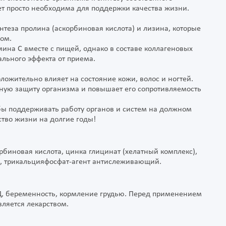
ет просто необходима для поддержки качества жизни.
нтеза пролина (аскорбиновая кислота) и лизина, которые
ном.
ина С вместе с пищей, однако в составе коллагеновых
ального эффекта от приема.
ложительно влияет на состояние кожи, волос и ногтей.
ьную защиту организма и повышает его сопротивляемость
бы поддерживать работу органов и систем на должном
ство жизни на долгие годы!
биновая кислота, цинка глицинат (хелатный комплекс),
за, трикальцияфосфат-агент антислеживающий.
, беременность, кормление грудью. Перед применением
вляется лекарством.