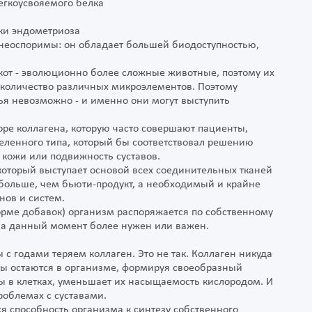
егкоусвояемого белка
ки эндометриоза
неоспоримы: он обладает большей биодоступностью,
скот - эволюционно более сложные животные, поэтому их
количество различных микроэлементов. Поэтому
ья невозможно - и именно они могут выступить
ре коллагена, которую часто совершают пациенты,
деленного типа, который бы соответствовал решению
 кожи или подвижность суставов.
 который выступает основой всех соединительных тканей
 больше, чем бьюти-продукт, а необходимый и крайне
нов и систем.
орме добавок) организм распоряжается по собственному
 на данный момент более нужен или важен.
 с годами теряем коллаген. Это не так. Коллаген никуда
улы остаются в организме, формируя своеобразный
ы в клетках, уменьшает их насыщаемость кислородом. И
облемах с суставами.
ся способность организма к синтезу собственного