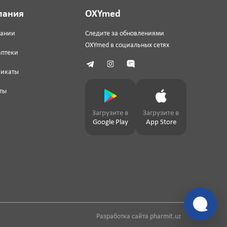
пания
OXYmed
пании
Следите за обновлениями
OXYmed в социальных сетях
аптеки
фикаты
ты
Загрузите в
Загрузите в
Google Play
App Store
Разработка сайта
pharmit.uz