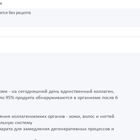
ки
ется без рецепта
ме - на сегодняшний день единственный коллаген,
ло 95% продукта обнаруживаются в организме после 6
яния коллагеноемких органов - кожи, волос и ногтей
ельную систему
парата для замедления дегенеративных процессов и