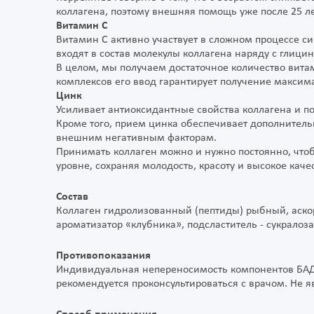
коллагена, поэтому внешняя помощь уже после 25 л
Витамин С
Витамин С активно участвует в сложном процессе си
входят в состав молекулы коллагена наряду с глици
В целом, мы получаем достаточное количество витам
комплексов его ввод гарантирует получение максим
Цинк
Усиливает антиоксидантные свойства коллагена и по
Кроме того, прием цинка обеспечивает дополнител
внешним негативным факторам.
Принимать коллаген можно и нужно постоянно, что
уровне, сохраняя молодость, красоту и высокое каче
Состав
Коллаген гидролизованный (пептиды) рыбный, аскор
ароматизатор «клубника», подсластитель - сукрало
Противопоказания
Индивидуальная непереносимость компонентов БАД
рекомендуется проконсультироваться с врачом. Не я