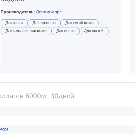
Производитель:
Доктор море
Для кожи
Для суставов
Для сухой кожи
Для омоложения кожи
Для волос
Для ногтей
ллаген 6000мг 30дней
 море