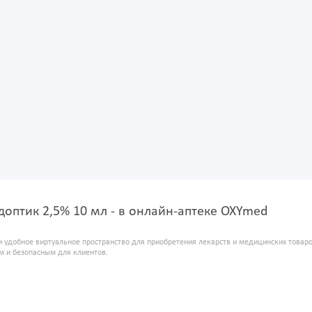
оптик 2,5% 10 мл - в онлайн-аптеке OXYmed
и удобное виртуальное пространство для приобретения лекарств и медицинских това
м и безопасным для клиентов.