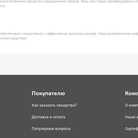
кокачественных лекарств и медицинских товаров. Весь наш товар сертифицирован и 
сти.
" обеспечивает оперативную и эффективную доставку заказов. Наша разветвленная ин
инским средствам
Покупателю
Ком
Как заказать лекарства?
О ком
Доставка и оплата
Наши 
Популярные вопросы
Серти