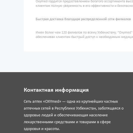
Oxymed гордится предоставлением богатого ассортимента высо
клиентам полную уверенность в его эффективности и безопасно
Быстрая доставка благодаря распределенной сети филиалов
Имея более чем 120 филиалов по всему Узбекистану, "Oxymed
обеспечивая клиентам быстрый доступ к необходимым медиц
Контактная информация
Сеть аптек «OXYmed» — одна из крупнейших частных
аптечных сетей в Республике Узбекистан, заботящаяся о
здоровье людей и обеспечивающая население
лекарственными средствами и товарами в сфере
здоровья и красоты.