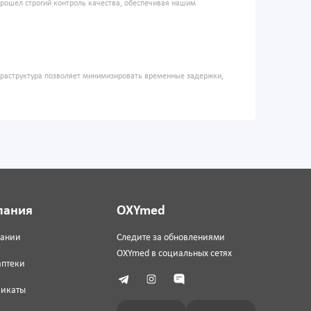
прошел строгий контроль качества, обеспечивая нашим
фраструктура позволяет минимизировать временные задержки,
пания
OXYmed
пании
Следите за обновлениями
OXYmed в социальных сетях
аптеки
фикаты