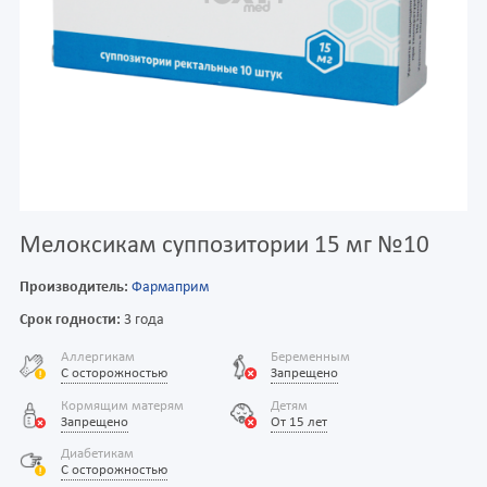
Мелоксикам суппозитории 15 мг №10
Производитель:
Фармаприм
Срок годности:
3 года
Аллергикам
Беременным
С осторожностью
Запрещено
Кормящим матерям
Детям
Запрещено
От 15 лет
Диабетикам
С осторожностью