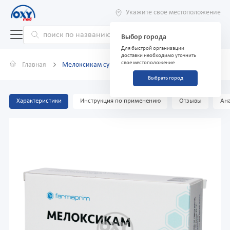
Укажите свое местоположение
Выбор города
Для быстрой организации
доставки необходимо уточнить
свое местоположение
Главная
Мелоксикам суппозитории 15 мг №10
Выбрать город
Характеристики
Инструкция по применению
Отзывы
Ана