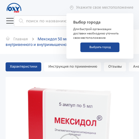
Укажите свое местоположение
Выбор города
Для быстрой организации
доставки необходимо уточнить
свое местоположение
Главная
Мексидол 50 мг/мл 5 мл №5 раствор для
внутривенного и внутримышечного введения
Выбрать город
Характеристики
Инструкция по применению
Отзывы
Ана