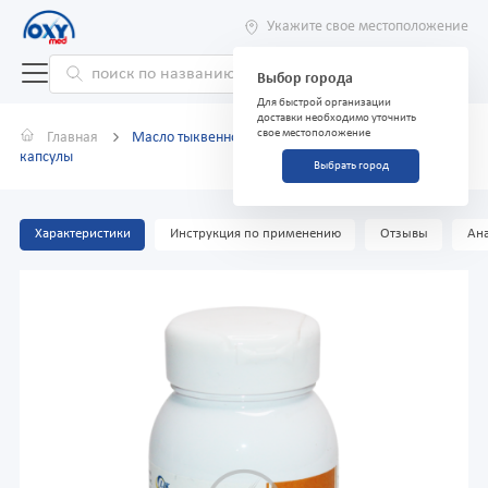
Укажите свое местоположение
Выбор города
Для быстрой организации
доставки необходимо уточнить
свое местоположение
Главная
Масло тыквенное "LIK" c Витамином Е 0,78 г №100
капсулы
Выбрать город
Характеристики
Инструкция по применению
Отзывы
Ана