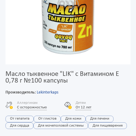
Масло тыквенное "LIK" c Витамином Е
0,78 г №100 капсулы
Производитель:
Lekinterkaps
Аллергикам
Детям
С осторожностью
От 12 лет
От гепатита
От глистов
Для кожи
Для печени
Для сердца
Для мочеполовой системы
Для пищеварения