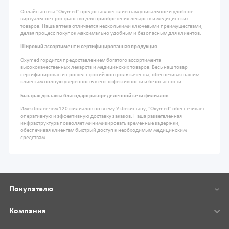
Онлайн аптека "Oxymed" предоставляет клиентам уникальное и удобное
виртуальное пространство для приобретения лекарств и медицинских
товаров. Наша аптека отличается несколькими ключевыми преимуществами,
делая процесс покупок максимально удобным и безопасным для клиентов.
Широкий ассортимент и сертифицированная продукция
Oxymed гордится предоставлением богатого ассортимента
высококачественных лекарств и медицинских товаров. Весь наш товар
сертифицирован и прошел строгий контроль качества, обеспечивая нашим
клиентам полную уверенность в его эффективности и безопасности.
Быстрая доставка благодаря распределенной сети филиалов
Имея более чем 120 филиалов по всему Узбекистану, "Oxymed" обеспечивает
оперативную и эффективную доставку заказов. Наша разветвленная
инфраструктура позволяет минимизировать временные задержки,
обеспечивая клиентам быстрый доступ к необходимым медицинским
средствам
Покупателю
Компания