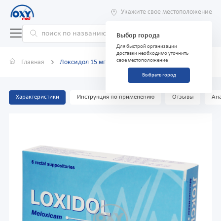
Укажите свое местоположение
Выбор города
Для быстрой организации
доставки необходимо уточнить
свое местоположение
Главная
Локсидол 15 мг №6 свечи
Выбрать город
Характеристики
Инструкция по применению
Отзывы
Ана