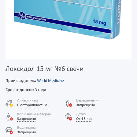
Локсидол 15 мг №6 свечи
Производитель:
World Medicine
Срок годности:
3 года
Аллергикам
Беременным
С осторожностью
Запрещено
Кормящим матерям
Детям
Запрещено
От 15 лет
Водителям
Запрещено