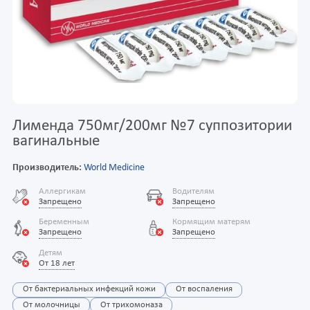
Лименда 750мг/200мг №7 суппозитории
вагинальные
Производитель:
World Medicine
Аллергикам
Водителям
Запрещено
Запрещено
Беременным
Кормящим матерям
Запрещено
Запрещено
Детям
От 18 лет
От бактериальных инфекций кожи
От воспаления
От молочницы
От трихомоназа