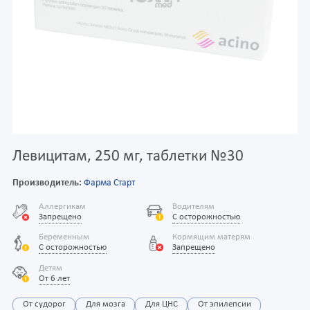
Левицитам, 250 мг, таблетки №30
Производитель:
Фарма Старт
Аллергикам
Водителям
Запрещено
С осторожностью
Беременным
Кормящим матерям
С осторожностью
Запрещено
Детям
От 6 лет
От судорог
Для мозга
Для ЦНС
От эпилепсии