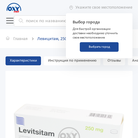
Укажите свое местоположение
Выбор города
Для быстрой организации
доставки необходимо уточнить
свое местоположение
Главная
Левицитам, 250 мг, таблетки №30
Выбрать город
Характеристики
Инструкция по применению
Отзывы
Ана