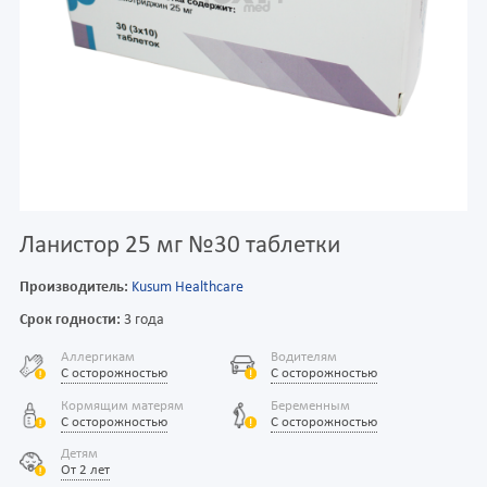
Ланистор 25 мг №30 таблетки
Производитель:
Kusum Healthcare
Срок годности:
3 года
Аллергикам
Водителям
С осторожностью
С осторожностью
Кормящим матерям
Беременным
С осторожностью
С осторожностью
Детям
От 2 лет