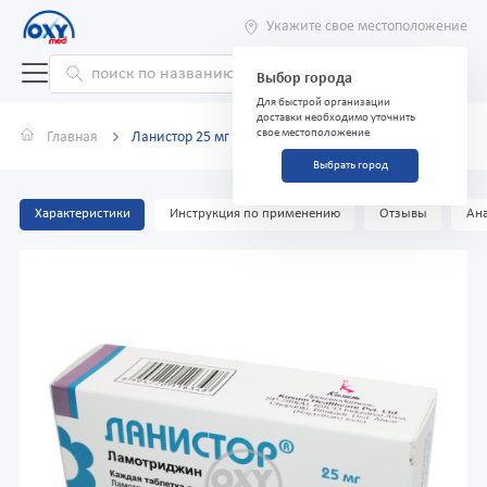
Укажите свое местоположение
Выбор города
Для быстрой организации
доставки необходимо уточнить
свое местоположение
Главная
Ланистор 25 мг №30 таблетки
Выбрать город
Характеристики
Инструкция по применению
Отзывы
Ана