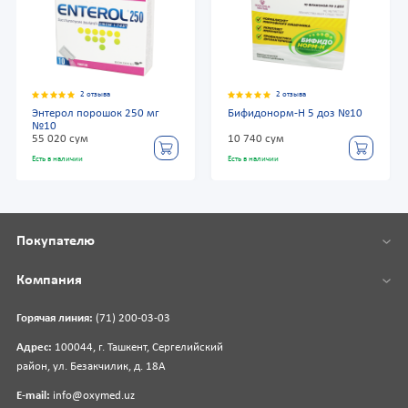
2 отзыва
2 отзыва
Энтерол порошок 250 мг
Бифидонорм-Н 5 доз №10
№10
55 020 сум
10 740 сум
Есть в наличии
Есть в наличии
Покупателю
Компания
Горячая линия:
(71) 200-03-03
Адрес:
100044, г. Ташкент, Сергелийский
район, ул. Безакчилик, д. 18А
E-mail:
info@oxymed.uz