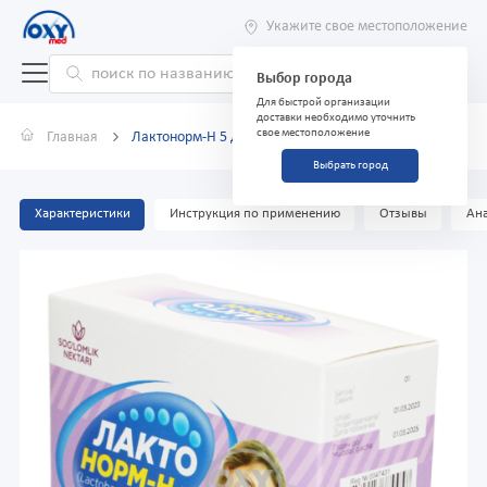
Укажите свое местоположение
Выбор города
Для быстрой организации
доставки необходимо уточнить
свое местоположение
Главная
Лактонорм-Н 5 доз №10
Выбрать город
Характеристики
Инструкция по применению
Отзывы
Ана