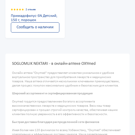
2 отзыва
Примадофилус-SN Детский,
150 г, порошок
Сообщить о наличии
SOGLOMLIK NEKTARI - в онлайн-аптеке OXYmed
Онлайн аптека "Oxymed" предоставляет клиентам уникальное и удобное
виртуальное пространство для приобретения лекарств и медицинских
товаров. Наша аптека отличается несколькими ключевыми преимуществами,
делая процесс покупок максимально удобным и безопасным для клиентов.
Широкий ассортимент и сертифицированная продукция
Oxymed гордится предоставлением богатого ассортимента
высококачественных лекарств и медицинских товаров. Весь наш товар
сертифицирован и прошел строгий контроль качества, обеспечивая нашим
клиентам полную уверенность в его эффективности и безопасности.
Быстрая доставка благодаря распределенной сети филиалов
Имея более чем 120 филиалов по всему Узбекистану, "Oxymed" обеспечивает
оперативную и эффективную доставку заказов. Наша разветвленная