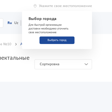
Укажите свое местоположение
Выбор города
0
Корзина
Ru
Uz
(71) 200-03-03
Для быстрой организации
доставки необходимо уточнить
свое местоположение
Выбрать город
ные №10
Аналоги и заменители
ректальные
Сортировка