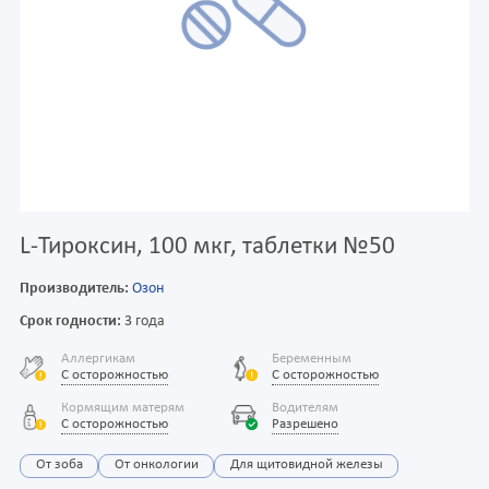
L-Тироксин, 100 мкг, таблетки №50
Производитель:
Озон
Срок годности:
3 года
Аллергикам
Беременным
С осторожностью
С осторожностью
Кормящим матерям
Водителям
С осторожностью
Разрешено
От зоба
От онкологии
Для щитовидной железы