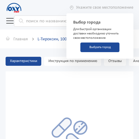
Укажите свое местоположение
Выбор города
Для быстрой организации
доставки необходимо уточнить
свое местоположение
Главная
L-Тироксин, 100 мкг, таблетки №50
Выбрать город
Характеристики
Инструкция по применению
Отзывы
Ана