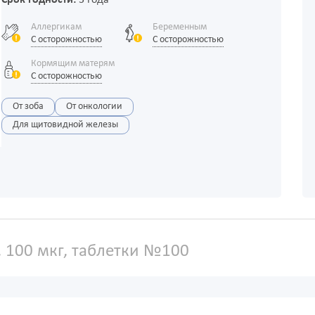
Аллергикам
Беременным
С осторожностью
С осторожностью
Кормящим матерям
С осторожностью
От зоба
От онкологии
Для щитовидной железы
, 100 мкг, таблетки №100