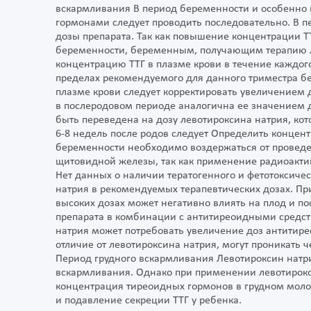
вскармливания В период беременности и особенно 
гормонами следует проводить последовательно. В 
дозы препарата. Так как повышение концентрации Т
беременности, беременным, получающим терапию л
концентрацию ТТГ в плазме крови в течение каждого
пределах рекомендуемого для данного триместра б
плазме крови следует корректировать увеличением 
в послеродовом периоде аналогична ее значением 
быть переведена на дозу левотироксина натрия, ко
6-8 недель после родов следует Определить концен
беременности необходимо воздержаться от проведе
щитовидной железы, так как применение радиоакт
Нет данных о наличии тератогенного и фетотоксичес
натрия в рекомендуемых терапевтических дозах. Пр
высоких дозах может негативно влиять на плод и п
препарата в комбинации с антитиреоидными средств
натрия может потребовать увеличение доз антитире
отличие от левотироксина натрия, могут проникать ч
Период грудного вскармливания Левотироксин натри
вскармливания. Однако при применении левотирокс
концентрация тиреоидных гормонов в грудном молок
и подавление секреции ТТГ у ребенка.