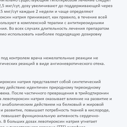
длительно существующим гипотиреозом лечение следует
12,5 мкг/сут, дозу увеличивают до поддерживающей через
5 мкг/сут каждые 2 недели и чаще определяют
оксин натрия принимают, как правило, в течение всей
пользуют в комплексной терапии с антитиреоидными
ния. Во всех случаях длительность лечения препаратом
димо использовать наиболее подходящую дозировку
 под контролем врача нежелательные реакции не
ических реакций в виде ангионевротического отека.
тироксин натрия представляет собой синтетический
ему действию идентичен природному тиреоидному
века. После частичного превращения в трийодтиронин
ма левотироксин натрия оказывает влияние на развитие и
ет анаболическим действием на белковый и жировой
 и развитие, повышает потребность тканей в кислороде,
, повышает функциональную активность сердечно-
. В больших дозах левотироксин натрия угнетает