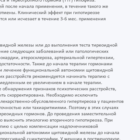
а и тиреотропного гормона (ТТГ) гипофиза.
ей после начала применения, в течение такого же
 отмены. Клинический эффект при гипотиреозе
тся или исчезает в течение 3-6 мес. применения
овидной железы или до выполнения теста тиреоидной
ение следующих заболеваний или патологических
нокардии, атеросклероза, артериальной гипертензии,
остаточности. Также до начала терапии гормонами
ти лечение функциональной автономии щитовидной
их расстройств рекомендуется начинать терапию с
медленным ее увеличением в начале терапии.
 обнаружения признаков психотических расстройств,
ть скорректирована. Необходимо исключить
лекарственно-обусловленного гипертиреоза у пациентов
точностью или тахиаритмиями. Поэтому в этих случаях
иреоидных гормонов. До проведения заместительной
 выяснить этиологию вторичного гипотиреоза. При
рапию с целью компенсации надпочечниковой
кциональной автономии щитовидной железы до начала
упрессивной сцинтиграфии. У женщин в постменопаузе,