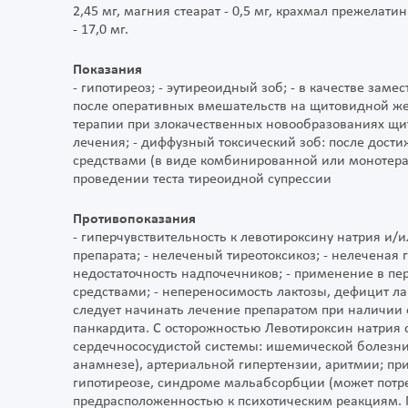
2,45 мг, магния стеарат - 0,5 мг, крахмал прежелат
- 17,0 мг.
Показания
- гипотиреоз; - эутиреоидный зоб; - в качестве зам
после оперативных вмешательств на щитовидной жел
терапии при злокачественных новообразованиях щи
лечения; - диффузный токсический зоб: после дос
средствами (в виде комбинированной или монотерапи
проведении теста тиреоидной супрессии
Противопоказания
- гиперчувствительность к левотироксину натрия и/
препарата; - нелеченый тиреотоксикоз; - нелеченая
недостаточность надпочечников; - применение в п
средствами; - непереносимость лактозы, дефицит л
следует начинать лечение препаратом при наличии о
панкардита. С осторожностью Левотироксин натрия 
сердечнососудистой системы: ишемической болезни 
анамнезе), артериальной гипертензии, аритмии; п
гипотиреозе, синдроме мальабсорбции (может потре
предрасположенностью к психотическим реакциям. 