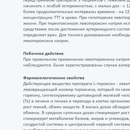
перед приемом препарата. У пациентов с тяжелым 
начинать с особой осторожностью, с малых доз - с 
более продолжительные интервалы времени - на 12,
концентрацию ТТГ в крови. При гипотиреозе левотир
жизни. При тиреотоксикозе левотироксин натрия ис
средствами после достижения эутиреоидного состоя
определяет врач. Для точного дозирования необхо
левотироксина натрия.
Побочное действие
При правильном применении левотироксина натрия
наблюдаются. Были зарегистрированы случаи аллерг
Фармакологические свойства
Действующее вещество препарата L-тироксин - лево
левовращающий изомер тироксина, который по сво
гормону, синтезируемому щитовидной железой чело
(Тз) в печени и почках и перехода в клетки организ
рост тканей, обмен веществ. В малых дозах облада
обмены. В средних суточных дозах стимулирует рост
стимулирует метаболизм белков, жиров и углеводов
сосудистой системы и центральной нервной системы