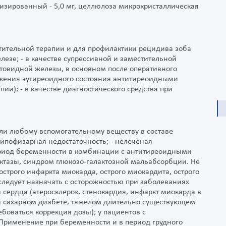
инизированный - 5,0 мг, целлюлоза микрокристаллическая
естительной терапии и для профилактики рецидива зоба
езе; - в качестве супрессивной и заместительной
товидной железы, в основном после оперативного
тижения эутиреоидного состояния антитиреоидными
и); - в качестве диагностического средства при
или любому вспомогательному веществу в составе
 гипофизарная недостаточность; - нелеченая
ериод беременности в комбинации с антитиреоидными
актазы, синдром глюкозо-галактозной мальабсорбции. Не
строго инфаркта миокарда, острого миокардита, острого
следует назначать с осторожностью при заболеваниях
сердца (атеросклероз, стенокардия, инфаркт миокарда в
ри сахарном диабете, тяжелом длительно существующем
боваться коррекция дозы); у пациентов с
Применение при беременности и в период грудного