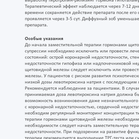
выработку тиротропин-рилизинг гормона гипоталамус
Терапевтический эффект наблюдается через 7-12 дн
времени сохраняется действие препарата после его
проявляется через 3-5 сут. Диффузный зоб уменьшае
препарата.
Особые указания
До начала заместительной терапии гормонами щит
супрессии необходимо исключить или провести леч
состояний: острой коронарной недостаточности, сте
недостаточности гипофиза или надпочечниковой нед
щитовидной железы следует исключить или провес
железы. У пациентов с риском развития психотическ
низкой дозы левотироксина натрия с последующим 
Рекомендуется наблюдение за пациентами. В случае
принимаемая доза левотироксина натрия должна бы
возможность возникновения даже незначительного 
с коронарной недостаточностью, сердечной недоста
необходим регулярный мониторинг концентрации т
терапии гормонами щитовидной железы необходимо
необходимости следует начать заместительную те
недостаточности. При подозрении на развитие фун
терапии рекомендуется выполнение ТРГ-теста или с