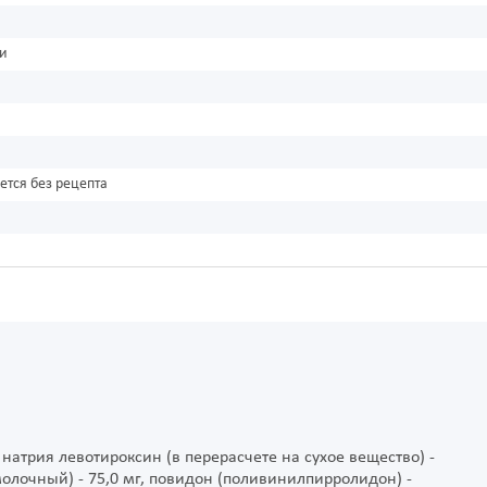
ки
ется без рецепта
натрия левотироксин (в перерасчете на сухое вещество) -
молочный) - 75,0 мг, повидон (поливинилпирролидон) -