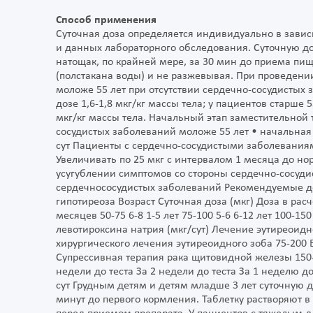
Способ применения
Суточная доза определяется индивидуально в завис
и данных лабораторного обследования. Суточную д
натощак, по крайней мере, за 30 мин до приема пи
(полстакана воды) и не разжевывая. При проведени
моложе 55 лет при отсутствии сердечно-сосудистых
дозе 1,6-1,8 мкг/кг массы тела; у пациентов старше
мкг/кг массы тела. Начальный этап заместительной
сосудистых заболеваний моложе 55 лет • начальная 
сут Пациенты с сердечно-сосудистыми заболеваниями
Увеличивать по 25 мкг с интервалом 1 месяца до но
усугублении симптомов со стороны сердечно-сосуди
сердечнососудистых заболеваний Рекомендуемые д
гипотиреоза Возраст Суточная доза (мкг) Доза в расче
месяцев 50-75 6-8 1-5 лет 75-100 5-6 6-12 лет 100-1
левотироксина натрия (мкг/сут) Лечение эутиреоид
хирургического лечения эутиреоидного зоба 75-200 
Супрессивная терапия рака щитовидной железы 150-3
недели до теста За 2 недели до теста За 1 неделю до 
сут Грудным детям и детям младше 3 лет суточную д
минут до первого кормления. Таблетку растворяют в