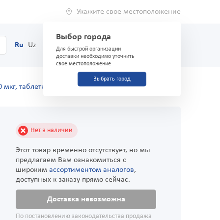
Укажите свое местоположение
Выбор города
0
Корзина
Ru
Uz
(71) 200-03-03
Для быстрой организации
доставки необходимо уточнить
свое местоположение
Выбрать город
0 мкг, таблетки №100
Нет в наличии
Этот товар временно отсутствует, но мы
предлагаем Вам ознакомиться с
широким
ассортиментом аналогов
,
доступных к заказу прямо сейчас.
Доставка невозможна
По постановлению законодательства продажа