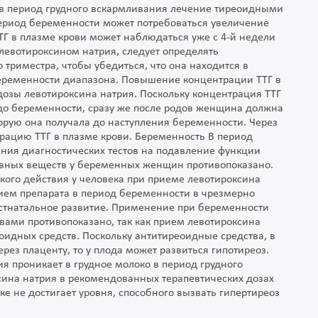
в период грудного вскармливания лечение тиреоидными
период беременности может потребоваться увеличение
ТГ в плазме крови может наблюдаться уже с 4-й недели
евотироксином натрия, следует определять
 триместра, чтобы убедиться, что она находится в
еременности диапазона. Повышение концентрации ТТГ в
дозы левотироксина натрия. Поскольку концентрация ТТГ
до беременности, сразу же после родов женщина должна
торую она получала до наступления беременности. Через
трацию ТТГ в плазме крови. Беременность В период
ния диагностических тестов на подавление функции
ивных веществ у беременных женщин противопоказано.
кого действия у человека при приеме левотироксина
ием препарата в период беременности в чрезмерно
остнатальное развитие. Применение при беременности
ами противопоказано, так как прием левотироксина
оидных средств. Поскольку антитиреоидные средства, в
ерез плаценту, то у плода может развиться гипотиреоз.
я проникает в грудное молоко в период грудного
ина натрия в рекомендованных терапевтических дозах
е не достигает уровня, способного вызвать гипертиреоз