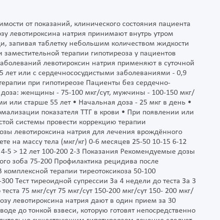
имости от показаний, клинического состояния пациента
озу левотироксина натрия принимают внутрь утром
щи, запивая таблетку небольшим количеством жидкости
и заместительной терапии гипотиреоза у пациентов
 заболеваний левотироксин натрия применяют в суточной
 55 лет или с сердечнососудистыми заболеваниями - 0,9
 терапии при гипотиреозе Пациенты без сердечно-
доза: женщины - 75-100 мкг/сут, мужчины - 100-150 мкг/
 или старше 55 лет • Начальная доза - 25 мкг в день •
рмализации показателя ТТГ в крови • При появлении или
стой системы провести коррекцию терапии
озы левотироксина натрия для лечения врождённого
те на массу тела (мкг/кг) 0-6 месяцев 25-50 10-15 6-12
50 4-5 > 12 лет 100-200 2-3 Показания Рекомендуемые дозы
ного зоба 75-200 Профилактика рецидива после
В комплексной терапии тиреотоксикоза 50-100
00 Тест тиреоидной супрессии За 4 недели до теста За 3
теста 75 мкг/сут 75 мкг/сут 150-200 мкг/сут 150- 200 мкг/
озу левотироксина натрия дают в один прием за 30
 воде до тонкой взвеси, которую готовят непосредственно