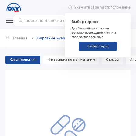
Укажите свое местоположение
Выбор города
Для быстрой организации
доставки необходимо уточнить
свое местоположение
Главная
L-Аргинин Swanson 500мг №100 капс.
Выбрать город
Характеристики
Инструкция по применению
Отзывы
Ана