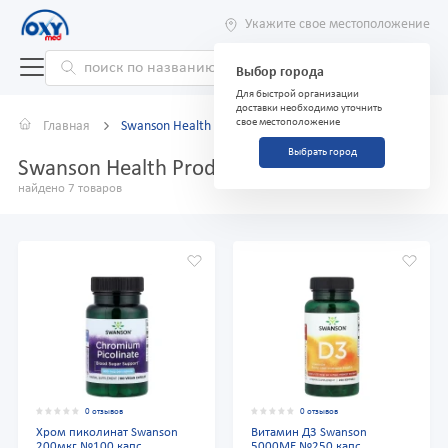
Укажите свое местоположение
Выбор города
Для быстрой организации
доставки необходимо уточнить
свое местоположение
Главная
Swanson Health Products
Выбрать город
Swanson Health Products
найдено 7 товаров
0 отзывов
0 отзывов
Хром пиколинат Swanson
Витамин Д3 Swanson
200мкг №100 капс.
5000МЕ №250 капс.