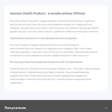
Swanson Health Products - в онлайн-аптеке OXYmed
Онлайн аптека "Oxymed" предоставляет клиентам уникальное и удобное
виртуальное пространство для приобретения лекарств и медицинских
товаров. Наша аптека отличается несколькими ключевыми преимуществами,
делая процесс покупок максимально удобным и безопасным для клиентов.
Широкий ассортимент и сертифицированная продукция
Oxymed гордится предоставлением богатого ассортимента
высококачественных лекарств и медицинских товаров. Весь наш товар
сертифицирован и прошел строгий контроль качества, обеспечивая нашим
клиентам полную уверенность в его эффективности и безопасности.
Быстрая доставка благодаря распределенной сети филиалов
Имея более чем 120 филиалов по всему Узбекистану, "Oxymed" обеспечивает
оперативную и эффективную доставку заказов. Наша разветвленная
инфраструктура позволяет минимизировать временные задержки,
обеспечивая клиентам быстрый доступ к необходимым медицинским
средствам
Покупателю