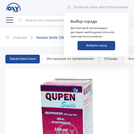
Укажите свое местоположение
Выбор города
Для быстрой организации
доставки необходимо уточнить
свое местоположение
Главная
Кюпен Smile 100мл
Выбрать город
Характеристики
Инструкция по применению
Отзывы
Ана