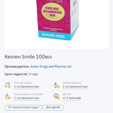
Кюпен Smile 100мл
Производитель:
Ankur Drugs and Pharma Ltd
Срок годности:
3 года
Аллергикам
Беременным
С осторожностью
С осторожностью
Кормящим матерям
Детям
С осторожностью
от 3 месяцев
От гриппа (простуды)
Для детей