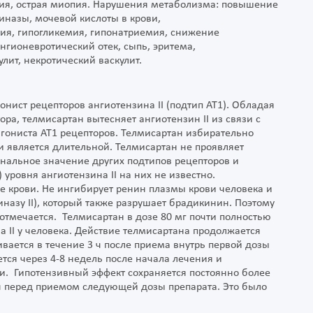
псия, острая миопия. Нарушения метаболизма: повышение
назы, мочевой кислоты в крови,
ия, гипогликемия, гипонатриемия, снижение
нгионевротический отек, сыпь, эритема,
лит, некротический васкулит.
нист рецепторов ангиотензина II (подтип АТ1). Обладая
ра, телмисартан вытесняет ангиотензин II из связи с
агониста АТ1 рецепторов. Телмисартан избирательно
и является длительной. Телмисартан не проявляет
ональное значение других подтипов рецепторов и
уровня ангиотензина II на них не известно.
е крови. Не ингибирует ренин плазмы крови человека и
назу II), который также разрушает брадикинин. Поэтому
отмечается. Телмисартан в дозе 80 мг почти полностью
 II у человека. Действие телмисартана продолжается
ивается в течение 3 ч после приема внутрь первой дозы
тся через 4-8 недель после начала лечения и
и. Гипотензивный эффект сохраняется постоянно более
 ч перед приемом следующей дозы препарата. Это было