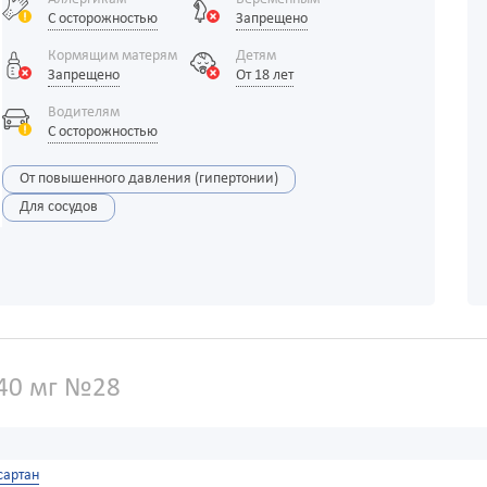
С осторожностью
Запрещено
Кормящим матерям
Детям
Запрещено
От 18 лет
Водителям
С осторожностью
От повышенного давления (гипертонии)
Для сосудов
40 мг №28
сартан