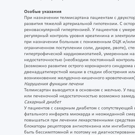
Особые указания
При назначении телмисартана пациентам с двухсто
развития тяжелой артериальной гипотензии. С ост
реноваскулярной гипертензией. У пациентов с ум
регулярный контроль уровня креатинина и электроли
при назначении больным с пониженным ОЦК и/или 
ограниченном поступлении соли, диарее, рвоте), ст
гипертрофической кардиомиопатией, умеренным на
недостаточностью (необходим постоянный контроль 
(возможно развитие острого коронарного синдрома 
двенадцатиперстной кишки в стадии обострения ил
возникновение желудочно-кишечного кровотечения
Нарушения функции печени
Телмисартан выводится в основном с желчью. У па
или печеночной недостаточностью возможно замедл
Сахарный диабет
У пациентов с сахарным диабетом с сопутствующей
фатального инфаркта миокарда и неожиданной смер
повышаться при лечении лекарственными средства
блокаторы рецепторов ангиотензина или ингибитор
быть бессимптомной и поэтому не диагностирован