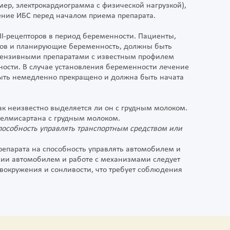
ер, электрокардиограмма с физической нагрузкой),
ение ИБС перед началом приема препарата.
II-рецепторов в период беременности. Пациенты,
ров и планирующие беременность, должны быть
тензивными препаратами с известным профилем
ости. В случае установления беременности лечение
быть немедленно прекращено и должна быть начата
ак неизвестно выделяется ли он с грудным молоком.
елмисартана с грудным молоком.
пособность управлять транспортным средством или
епарата на способность управлять автомобилем и
ии автомобилем и работе с механизмами следует
вокружения и сонливости, что требует соблюдения