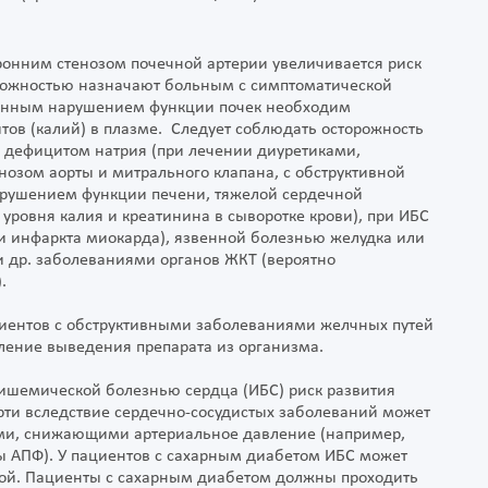
ронним стенозом почечной артерии увеличивается риск
орожностью назначают больным с симптоматической
еренным нарушением функции почек необходим
тов (калий) в плазме. Следует соблюдать осторожность
дефицитом натрия (при лечении диуретиками,
енозом аорты и митрального клапана, с обструктивной
рушением функции печени, тяжелой сердечной
уровня калия и креатинина в сыворотке крови), при ИБС
и инфаркта миокарда), язвенной болезнью желудка или
и др. заболеваниями органов ЖКТ (вероятно
).
циентов с обструктивными заболеваниями желчных путей
ение выведения препарата из организма.
 ишемической болезнью сердца (ИБС) риск развития
ти вследствие сердечно-сосудистых заболеваний может
ми, снижающими артериальное давление (например,
ы АПФ). У пациентов с сахарным диабетом ИБС может
ной. Пациенты с сахарным диабетом должны проходить