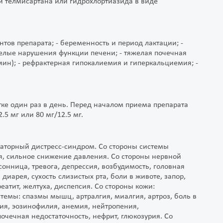
и телмисартана или гидрохлортиазида в виде
ов препарата; - беременность и период лактации; -
желые нарушения функции печени; - тяжелая почечная
ин); - рефрактерная гипокалиемия и гиперкальциемия; -
тке один раз в день. Перед началом приема препарата
.5 мг или 80 мг/12.5 мг.
раторный дистресс-синдром. Со стороны системы
я, сильное снижение давления. Со стороны нервной
сонница, тревога, депрессия, возбудимость, головная
иарея, сухость слизистых рта, боли в животе, запор,
еатит, желтуха, диспепсия. Со стороны кожи:
темы: спазмы мышц, артралгия, миалгия, артроз, боль в
ния, эозинофилия, анемия, нейтропения,
очечная недостаточность, нефрит, глюкозурия. Со