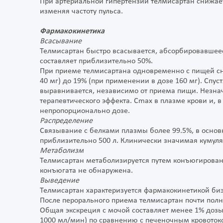
При артериальной гипертензии телмисартан снижает 
изменяя частоту пульса.
Фармакокинетика
Всасывание
Телмисартан быстро всасывается, абсорбировавшеес
составляет приблизительно 50%.
При приеме телмисартана одновременно с пищей сн
40 мг) до 19% (при применении в дозе 160 мг). Спус
выравнивается, независимо от приема пищи. Незн
терапевтического эффекта. Сmax в плазме крови и,
непропорционально дозе.
Распределение
Связывание с белками плазмы более 99.5%, в основ
приблизительно 500 л. Клинически значимая кумул
Метаболизм
Телмисартан метаболизируется путем конъюгирован
конъюгата не обнаружена.
Выведение
Телмисартан характеризуется фармакокинетикой биэ
После перорального приема телмисартан почти пол
Общая экскреция с мочой составляет менее 1% доз
1000 мл/мин) по сравнению с печеночным кровоток