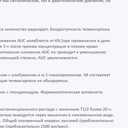
как систолическое, так и диастолическое давление, не
я количество варьирует. Биодоступность телмисартана
ижение AUC колеблется от 6% (при применении в дозе
тя 3 ч после приема концентрация в плазме крови
ачительное снижение AUC не приводит к уменьшению
 в меньшей степени, AUC увеличиваются
ном с альбумином и α-1-гликопротеином. Vd составляет
яция телмисартана не обнаружена.
ия с глюкуронидом. Фармакологическая активность
кспоненциального распада с конечным Т1/2 более 20 ч.
ностью выводится через кишечник в неизмененном виде.
ы. Общий плазменный клиренс высокий (приблизительно
ом (приблизительно 1500 мл/мин).