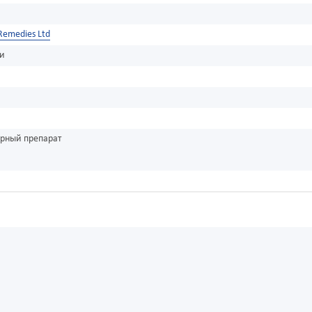
Remedies Ltd
ки
урный препарат