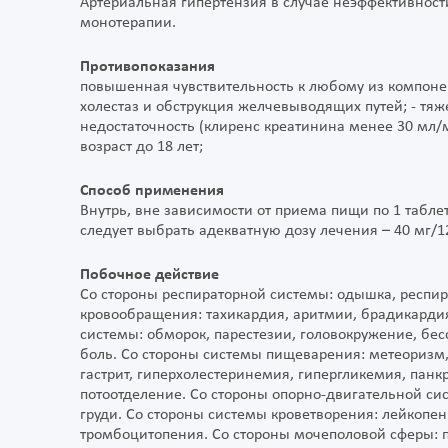
Артериальная гипертензия в случае неэффективност
монотерапии.
Противопоказания
повышенная чувствительность к любому из компонент
холестаз и обструкция желчевыводящих путей; - тя
недостаточность (клиренс креатинина менее 30 мл/м
возраст до 18 лет;
Способ применения
Внутрь, вне зависимости от приема пищи по 1 табле
следует выбрать адекватную дозу лечения – 40 мг/12
Побочное действие
Со стороны респираторной системы: одышка, респи
кровообращения: тахикардия, аритмии, брадикарди
системы: обморок, парестезии, головокружение, бес
боль. Со стороны системы пищеварения: метеоризм, д
гастрит, гиперхолестеринемия, гипергликемия, панкр
потоотделение. Со стороны опорно-двигательной сис
груди. Со стороны системы кроветворения: лейкопе
тромбоцитопения. Со стороны мочеполовой сферы: п