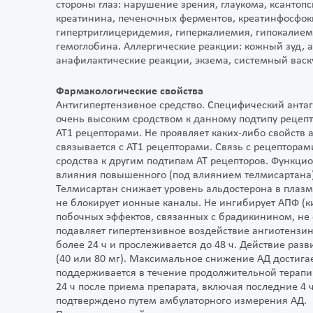
стороны глаз: нарушение зрения, глаукома, ксанто
креатинина, печеночных ферментов, креатинфосфоки
гипертриглицеридемия, гиперкалиемия, гипокалием
гемоглобина. Аллергические реакции: кожный зуд, а
анафилактические реакции, экзема, системный васку
Фармакологические свойства
Антигипертензивное средство. Специфический антаго
очень высоким сродством к данному подтипу рецепто
АТ1 рецепторами. Не проявляет каких-либо свойств 
связывается с AT1 рецепторами. Связь с рецепторам
сродства к другим подтипам АТ рецепторов. Функци
влияния повышенного (под влиянием телмисартана) 
Телмисартан снижает уровень альдостерона в плазм
не блокирует ионные каналы. Не ингибирует АПФ (ки
побочных эффектов, связанных с брадикинином, не 
подавляет гипертензивное воздействие ангиотензина
более 24 ч и прослеживается до 48 ч. Действие разв
(40 или 80 мг). Максимальное снижение АД достигае
поддерживается в течение продолжительной терапи
24 ч после приема препарата, включая последние 4
подтверждено путем амбулаторного измерения АД.