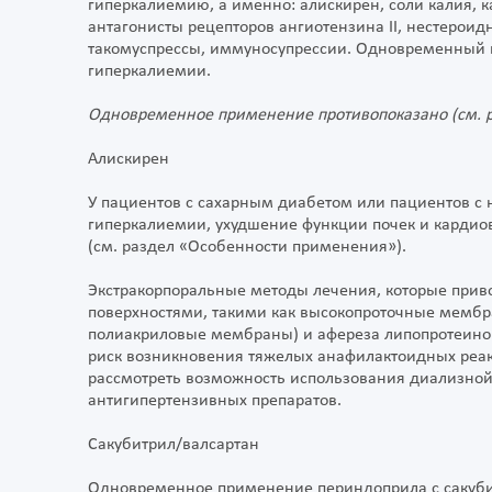
гиперкалиемию, а именно: алискирен, соли калия,
антагонисты рецепторов ангиотензина II, нестерои
такомуспрессы, иммуносупрессии. Одновременный 
гиперкалиемии.
Одновременное применение противопоказано (см. 
Алискирен
У пациентов с сахарным диабетом или пациентов с
гиперкалиемии, ухудшение функции почек и кардио
(см. раздел «Особенности применения»).
Экстракорпоральные методы лечения, которые приво
поверхностями, такими как высокопроточные мембр
полиакриловые мембраны) и афереза липопротеинов
риск возникновения тяжелых анафилактоидных реакц
рассмотреть возможность использования диализной 
антигипертензивных препаратов.
Сакубитрил/валсартан
Одновременное применение периндоприла с сакуби