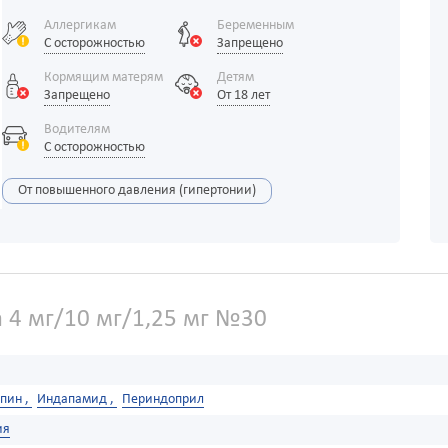
Аллергикам
Беременным
С осторожностью
Запрещено
Кормящим матерям
Детям
Запрещено
От 18 лет
Водителям
С осторожностью
От повышенного давления (гипертонии)
 4 мг/10 мг/1,25 мг №30
пин ,
Индапамид ,
Периндоприл
ия