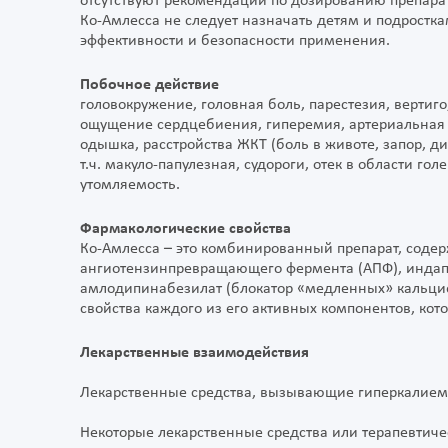
отсутствуют рекомендации по дозированию препарат
Ко-Амлесса не следует назначать детям и подросткам
эффективности и безопасности применения.
Побочное действие
головокружение, головная боль, парестезия, вертиго
ощущение сердцебиения, гиперемия, артериальная г
одышка, расстройства ЖКТ (боль в животе, запор, диа
т.ч. макуло-папулезная, судороги, отек в области го
утомляемость.
Фармакологические свойства
Ко-Амлесса – это комбинированный препарат, соде
ангиотензинпревращающего фермента (АПФ), индап
амлодипинабезилат (блокатор «медленных» кальциев
свойства каждого из его активных компонентов, ко
Лекарственные взаимодействия
Лекарственные средства, вызывающие гиперкалие
Некоторые лекарственные средства или терапевтиче