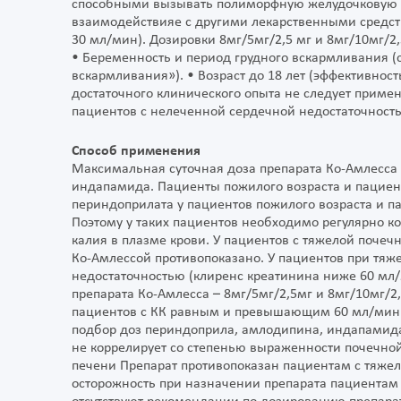
способными вызывать полиморфную желудочковую а
взаимодействияе с другими лекарственными средств
30 мл/мин). Дозировки 8мг/5мг/2,5 мг и 8мг/10мг/2
• Беременность и период грудного вскармливания (
вскармливания»). • Возраст до 18 лет (эффективност
достаточного клинического опыта не следует примен
пациентов с нелеченной сердечной недостаточност
Способ применения
Максимальная суточная доза препарата Ко-Амлесса 
индапамида. Пациенты пожилого возраста и пацие
периндоприлата у пациентов пожилого возраста и п
Поэтому у таких пациентов необходимо регулярно 
калия в плазме крови. У пациентов с тяжелой почеч
Ко-Амлессой противопоказано. У пациентов при тя
недостаточностью (клиренс креатинина ниже 60 мл
препарата Ко-Амлесса – 8мг/5мг/2,5мг и 8мг/10мг/2
пациентов с КК равным и превышающим 60 мл/мин
подбор доз периндоприла, амлодипина, индапамид
не коррелирует со степенью выраженности почечно
печени Препарат противопоказан пациентам с тяже
осторожность при назначении препарата пациентам