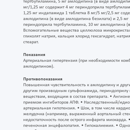
тертбутиламина, 5 мг амлодипина (в виде амлодипин
мг/1,25 мг содержит 4 мг периндоприла тертбутила
1,25 мг индапамида 1 таблетка 8 мг/5 мг/2,5 мг со
амлодипина (в виде амлодипина безилата) и 2,5 мг 
периндоприла тертбутиламина, 10 мг амлодипина (в
Вспомогательные вещества целлюлоза микрокриста
гликолят натрия, кальция хлорид гексагидрат, натр
стеарат.
Показания
Артериальная гипертензия (при необходимости ко
амлодипином).
Противопоказания
Повышенная чувствительность к амлодипину и дру
другим производным сульфонамида, периндоприлу и
веществам, входящим в состав препарата. • Ангионе
приемом ингибиторов АПФ. • Наследственный/идиоп
артериальная гипотензия. • Шок, в том числе карди
желудочка (например, выраженный аортальный стен
недостаточность после острого инфаркта миокарда. 
печеночная энцефалопатия. • Гипокалиемия. • Одн