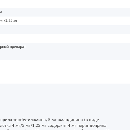
ки
 мг/1,25 мг
урный препарат
доприла тертбутиламина, 5 мг амлодипина (в виде
летка 4 мг/5 мг/1,25 мг содержит 4 мг периндоприла