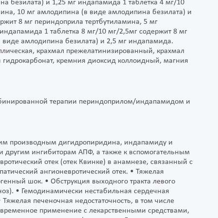
а безилата) и 1,25 мг индапамида 1 таблетка 4 мг/10
мина, 10 мг амлодипина (в виде амлодипина безилата) и
держит 8 мг периндоприла тертбутиламина, 5 мг
индапамида 1 таблетка 8 мг/10 мг/2,5мг содержит 8 мг
 виде амлодипина безилата) и 2,5 мг индапамида.
ллическая, крахмал прежелатинизированный, крахмал
ия гидрокарбонат, кремния диоксид коллоидный, магния
мбинированной терапии периндоприлом/индапамидом и
гим производным дигидропиридина, индапамиду и
 другим ингибиторам АПФ, а также к вспомогательным
вротический отек (отек Квинке) в анамнезе, связанный с
атический ангионевротический отек. • Тяжелая
огенный шок. • Обструкция выходного тракта левого
оз). • Гемодинамически нестабильная сердечная
• Тяжелая печеночная недостаточность, в том числе
овременное применение с лекарственными средствами,