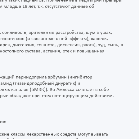
а у таких пациентов. Применение в педиатрии Препарат
 младше 18 лет, т.к. отсутствуют данные об
, сонливость, зрительные расстройства, шум в ушах,
ипотензия (и связанные с ней эффекты), кашель,
рея, дисгевзия, тошнота, диспепсия, рвота), зуд, сыпь, в
леностопного сустава, астения, отек и повышенная
ржащий периндоприла эрбумин (ингибитор
амид (тиазидоподобный диуретик) и
ых каналов (БМКК)). Ко-Амлесса сочетает в себе
торые обладают при этом потенцирующим действием.
мию
ские классы лекарственных средств могут вызвать