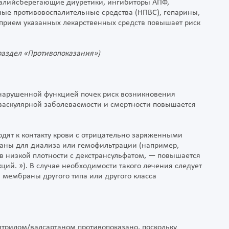
 калийсберегающие диуретики, ингибиторы АПФ,
дные противовоспалительные средства (НПВС), гепарины,
прием указанных лекарственных средств повышает риск
раздел «Противопоказания»)
 нарушенной функцией почек риск возникновения
васкулярной заболеваемости и смертности повышается
дят к контакту крови с отрицательно заряженными
аны для диализа или гемофильтрации (например,
 низкой плотности с декстрансульфатом, — повышается
ий. »). В случае необходимости такого лечения следует
мембраны другого типа или другого класса
трилом/валсартаном противопоказано, поскольку