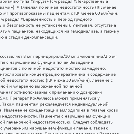
ритмию типа «пируэт» (см раздел «Лекарственные
ами»). • Тяжелая почечная недостаточность (КК менее
,5 мг противопоказаны пациентам с КК менее 60 мл/мин.
см раздел «Беременность и период грудного
ь и безопасность не установлены). Учитывая, отсутствие
ять у пациентов, находящихся на гемодиализе, а также у
ью в стадии декомпенсации.
составляет 8 мг периндоприла/10 мг амлодипина/2,5 мг
нты с нарушением функции почек Выведение
ациентов с почечной недостаточностью замедлено.
контролировать концентрацию креатинина и содержание
ной недостаточностью (КК ниже 30 мл/мин), лечение с
желой и умеренно выраженной почечной
/мин) противопоказаны к применению дозировки
,5мг. Препарат Ко-Амлесса может применяться у
. Таким пациентам рекомендуется индивидуальный
а. Изменение концентрации амлодипина в плазме крови
й недостаточности. Пациенты с нарушением функции
лой печеночной недостаточностью. Следует соблюдать
 с умеренным нарушением функции печени, так как