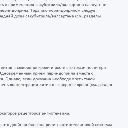
ать к применению сакубитрила/валсартана следует не
ы периндоприла. Терапию периндоприлом следует
следней дозы сакубитрила/валсартана (см. разделы
.
ития в сыворотке крови и росте его токсичности при
Одновременный прием периндоприла вместе с
я. Однако, если доказана необходимость такой
вень концентрации лития в сыворотке крови (см. раздел
каторов рецепторов ангиотензина.
, что двойная блокада ренин-ангиотензиновой системы