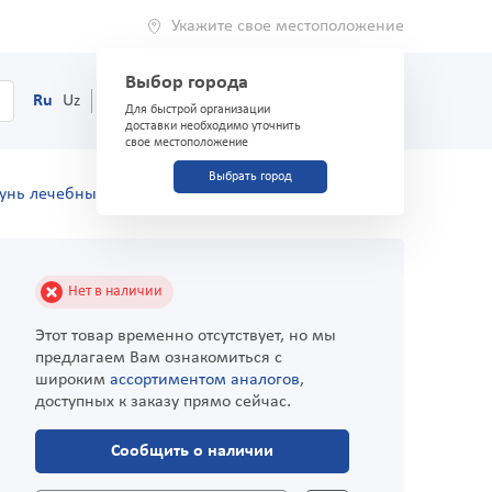
Укажите свое местоположение
Выбор города
0
Корзина
Ru
Uz
(71) 200-03-03
Для быстрой организации
доставки необходимо уточнить
свое местоположение
Выбрать город
унь лечебный 60 мл
Нет в наличии
Этот товар временно отсутствует, но мы
предлагаем Вам ознакомиться с
широким
ассортиментом аналогов
,
доступных к заказу прямо сейчас.
Сообщить о наличии