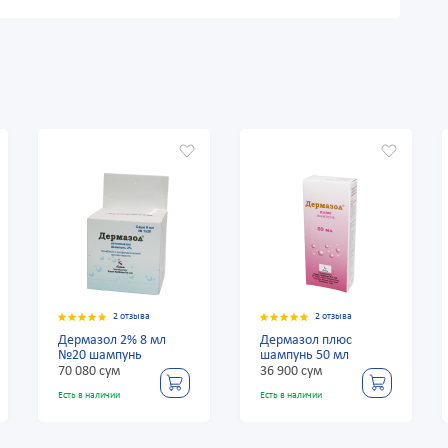
2 отзыва
2 отзыва
ермазол 2% 8 мл
Дермазол плюс
Дермазо
20 шампунь
шампунь 50 мл
шампун
0 080 сум
36 900 сум
32 340 с
ть в наличии
Есть в наличии
Есть в нали