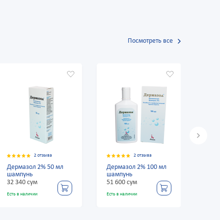
Посмотреть все
2 отзыва
2 отзыва
2 отзыва
л 2% 50 мл
Дермазол 2% 100 мл
Дермазол 2% 8 
ь
шампунь
№20 шампунь
ум
51 600 сум
70 080 сум
чии
Есть в наличии
Есть в наличии