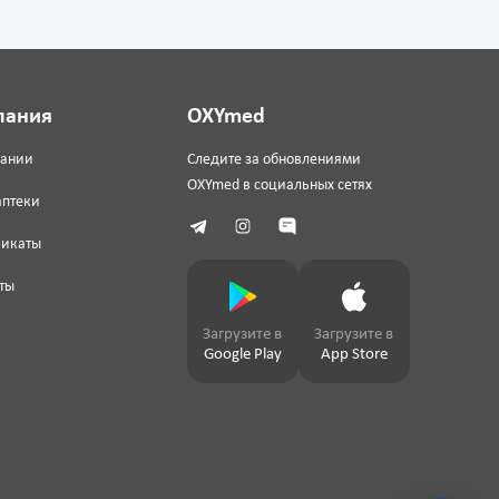
пания
OXYmed
пании
Следите за обновлениями
OXYmed в социальных сетях
аптеки
фикаты
ты
Загрузите в
Загрузите в
Google Play
App Store