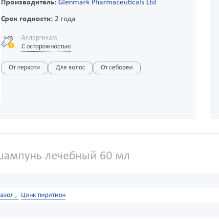
Производитель:
Glenmark Pharmaceuticals Ltd
Срок годности:
2 года
Аллергикам
С осторожностью
От перхоти
Для волос
От себореи
шампунь лечебный 60 мл
азол ,
Цинк пиритион