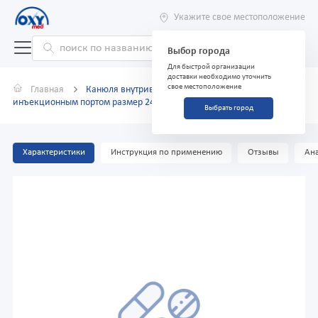
Укажите свое местоположение
Выбор города
Для быстрой организации
доставки необходимо уточнить
свое местоположение
Главная
Канюля внутривенная с крыльями и
инъекционным портом размер 24G
Выбрать город
Характеристики
Инструкция по применению
Отзывы
Ана