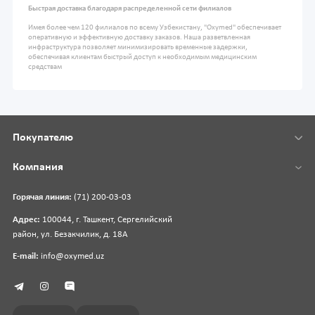
Быстрая доставка благодаря распределенной сети филиалов
Имея более чем 120 филиалов по всему Узбекистану, "Oxymed" обеспечивает
оперативную и эффективную доставку заказов. Наша разветвленная
инфраструктура позволяет минимизировать временные задержки,
обеспечивая клиентам быстрый доступ к необходимым медицинским
средствам
Покупателю
Компания
Горячая линия:
(71) 200-03-03
Адрес:
100044, г. Ташкент, Сергелийский
район, ул. Безакчилик, д. 18А
E-mail:
info@oxymed.uz