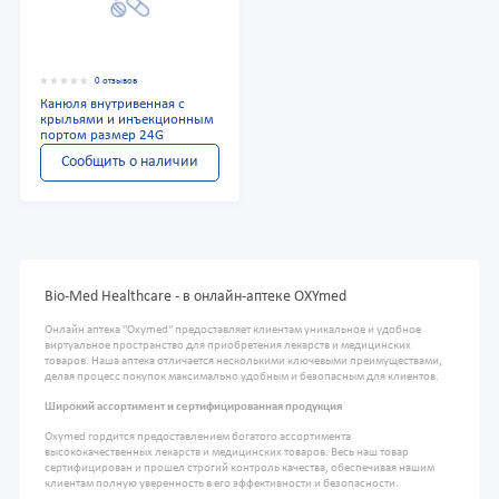
0 отзывов
Канюля внутривенная с
крыльями и инъекционным
портом размер 24G
Сообщить о наличии
Bio-Med Healthcare - в онлайн-аптеке OXYmed
Онлайн аптека "Oxymed" предоставляет клиентам уникальное и удобное
виртуальное пространство для приобретения лекарств и медицинских
товаров. Наша аптека отличается несколькими ключевыми преимуществами,
делая процесс покупок максимально удобным и безопасным для клиентов.
Широкий ассортимент и сертифицированная продукция
Oxymed гордится предоставлением богатого ассортимента
высококачественных лекарств и медицинских товаров. Весь наш товар
сертифицирован и прошел строгий контроль качества, обеспечивая нашим
клиентам полную уверенность в его эффективности и безопасности.