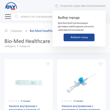
Укажите свое местоположение
Выбор города
Для быстрой организации
доставки необходимо уточнить
свое местоположение
Главная
Bio-Med Healthcare
Выбрать город
Bio-Med Healthcare
найдено 5 товаров
0 отзывов
0 отзывов
Канюля внутренняя с
Канюля внутривенная с
крыльями и портом д/
крыльями и инъекционным