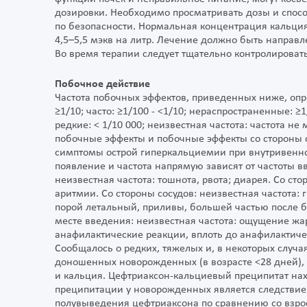
дозировки. Необходимо просматривать дозы и спос
по безопасности. Нормальная концентрация кальция
4,5–5,5 мэкв на литр. Лечение должно быть направл
Во время терапии следует тщательно контролировать
Побочное действие
Частота побочных эффектов, приведенных ниже, оп
≥1/10; часто: ≥1/100 - <1/10; нераспространенные: ≥1
редкие: < 1/10 000; неизвестная частота: частота
побочные эффекты и побочные эффекты со стороны 
симптомы острой гиперкальциемии при внутривенно
появление и частота напрямую зависят от частоты в
неизвестная частота: тошнота, рвота; диарея. Со ст
аритмии. Со стороны сосудов: неизвестная частота: 
порой летальный, приливы, большей частью после б
месте введения: неизвестная частота: ощущение жа
анафилактические реакции, вплоть до анафилактич
Сообщалось о редких, тяжелых и, в некоторых случ
доношенных новорожденных (в возрасте <28 дней),
и кальция. Цефтриаксон-кальциевый преципитат нах
преципитации у новорожденных является следствием
полувыведения цефтриаксона по сравнению со взро