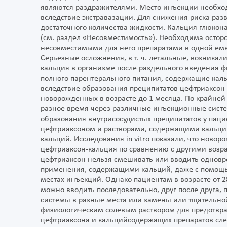
являются раздражителями. Место инъекции необхо
вследствие экстравазации. Для снижения риска раз
достаточного количества жидкости. Кальция глюко
(см. раздел «Несовместимость»). Необходима осто
несовместимыми для него препаратами в одной емко
Серьезные осложнения, в т. ч. летальные, возника
кальция в организме после раздельного введения ф
полного парентерального питания, содержащие кал
вследствие образования преципитатов цефтриаксон
новорожденных в возрасте до 1 месяца. По крайней 
разное время через различные инъекционные систе
образования внутрисосудистых преципитатов у паци
цефтриаксоном и растворами, содержащими кальц
кальций. Исследования in vitro показали, что но
цефтриаксон-кальция по сравнению с другими возр
цефтриаксон нельзя смешивать или вводить однов
применения, содержащими кальций, даже с помощь
местах инъекций. Однако пациентам в возрасте от 
можно вводить последовательно, друг после друга,
системы в разные места или замены или тщательн
физиологическим солевым раствором для предотвр
цефтриаксона и кальцийсодержащих препаратов след