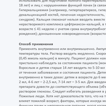
использовать для подготовки полного парентерально
18 лет) и лиц с нарушениями функций почек (в связ
Гиперкальциемия (например, гиперпаратиреоз, гипе
декальцинацией костей, почечная недостаточность
синдром). Кальция глюконат нельзя вводить вместе 
нерастворимого комплекса цефтриаксон-кальций, в
возрасте ≤ 41 неделю с учетом срока внутриутробног
рождения); доношенным новорожденным (возрастом
Способ применения
Применять внутривенно или внутримышечно. Ампулу
температуры тела. Раствор вводить медленно. Скор
(0,45 ммоль кальция) в минуту. Пациент должен на
пристально наблюдать за состоянием пациента (мон
Взрослым и детям старше 14 лет вводить по 5-10 мл 
от течения заболевания и состояния пациента. Детям
внутривенно в таких дозах: детям в возрасте до 6 мес
2 мл, 4-6 лет – 2-2,5 мл, 7-14 лет – 3-5 мл. Для вве
препарата довести до соответствующего объема (об
раствором глюкозы. Следует избегать разведения в 
Пожилые люди. Хотя нет доказательств того, что на
влияет пожилой возраст, факторы, которые иногда м
функции почек и неправильное питание, могут косв