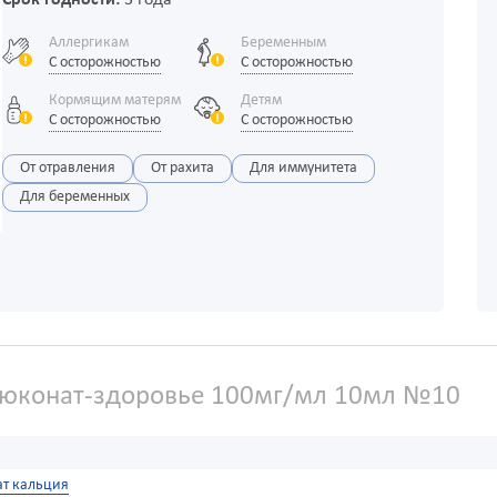
Аллергикам
Беременным
С осторожностью
С осторожностью
Кормящим матерям
Детям
С осторожностью
С осторожностью
От отравления
От рахита
Для иммунитета
Для беременных
люконат-здоровье 100мг/мл 10мл №10
ат кальция