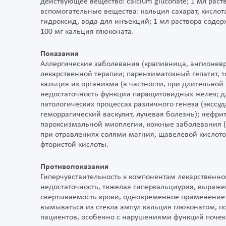
действующее вещество: calcium gluconate; 1 мл рас
вспомогательные вещества: кальция сахарат, кисло
гидроксид, вода для инъекций; 1 мл раствора содерж
100 мг кальция глюконата.
Показания
Аллергические заболевания (крапивница, ангионевр
лекарственной терапии; паренхиматозный гепатит, 
кальция из организма (в частности, при длительн
недостаточность функции паращитовидных желез; д
патологических процессах различного генеза (экссу
геморрагический васкулит, лучевая болезнь); нефр
пароксизмальной миоплегии, кожные заболевания (ко
при отравлениях солями магния, щавелевой кислот
фтористой кислоты.
Противопоказания
Гиперчувствительность к компонентам лекарственног
недостаточность, тяжелая гиперкальциурия, выраж
свертываемость крови, одновременное применение
вымываться из стекла ампул кальция глюконатом, п
пациентов, особенно с нарушениями функций почек и