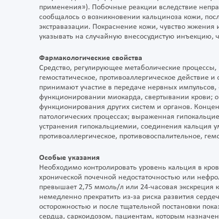
применения»). Побочные реакции вследствие непра
сообщалось о возникновении кальциноза кожи, посл
экстравазации. Покраснение кожи, чувство жжения
указывать на случайную внесосудистую инъекцию, ч
Фармакологические свойства
Средство, регулирующее метаболические процессы, 
гемостатическое, противоаллергическое действие и
принимают участие в передаче нервных импульсов,
функционировании миокарда, свертывании крови; о
функционирования других систем и органов. Концен
патологических процессах; выраженная гипокальци
устранения гипокальциемии, соединения кальция у
противоаллергическое, противовоспалительное, гемо
Особые указания
Необходимо контролировать уровень кальция в крови
хронической почечной недостаточностью или нефрол
превышает 2,75 ммоль/л или 24-часовая экскреция к
немедленно прекратить из-за риска развития серде
осторожностью и после тщательной постановки пок
сердца, саркоидозом, пациентам, которым назначен