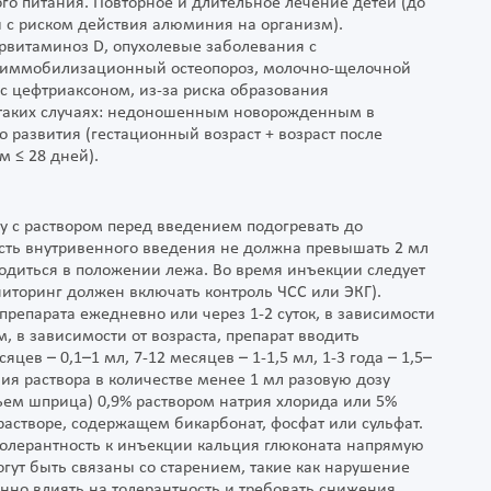
го питания. Повторное и длительное лечение детей (до
и с риском действия алюминия на организм).
рвитаминоз D, опухолевые заболевания с
, иммобилизационный остеопороз, молочно-щелочной
с цефтриаксоном, из-за риска образования
 таких случаях: недоношенным новорожденным в
о развития (гестационный возраст + возраст после
 ≤ 28 дней).
 с раствором перед введением подогревать до
ость внутривенного введения не должна превышать 2 мл
ходиться в положении лежа. Во время инъекции следует
иторинг должен включать контроль ЧСС или ЭКГ).
препарата ежедневно или через 1-2 суток, в зависимости
, в зависимости от возраста, препарат вводить
яцев – 0,1–1 мл, 7-12 месяцев – 1-1,5 мл, 1-3 года – 1,5–
дения раствора в количестве менее 1 мл разовую дозу
ъем шприца) 0,9% раствором натрия хлорида или 5%
растворе, содержащем бикарбонат, фосфат или сульфат.
 толерантность к инъекции кальция глюконата напрямую
огут быть связаны со старением, такие как нарушение
енно влиять на толерантность и требовать снижения