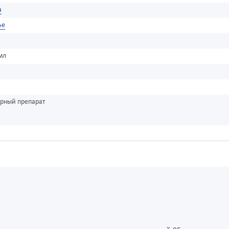
а
ье
мл
урный препарат