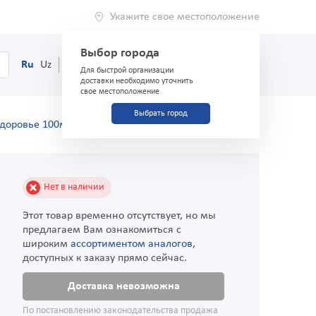
Укажите свое местоположение
Выбор города
0
Корзина
Ru
Uz
(71) 200-03-03
Для быстрой организации
доставки необходимо уточнить
свое местоположение
Выбрать город
Здоровье 100мг/мл 10мл №10
Нет в наличии
Этот товар временно отсутствует, но мы
предлагаем Вам ознакомиться с
широким
ассортиментом аналогов
,
доступных к заказу прямо сейчас.
Доставка невозможна
По постановлению законодательства продажа