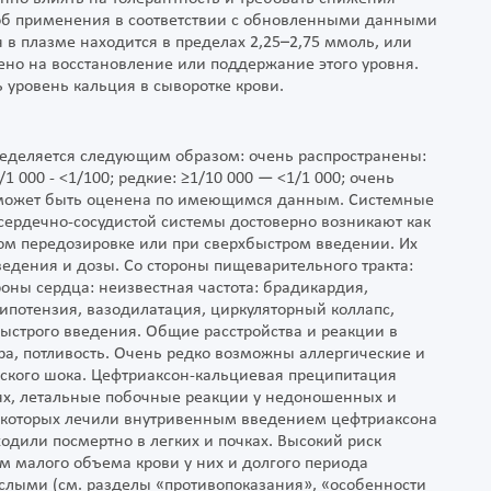
об применения в соответствии с обновленными данными
 в плазме находится в пределах 2,25–2,75 ммоль, или
ено на восстановление или поддержание этого уровня.
 уровень кальция в сыворотке крови.
ределяется следующим образом: очень распространены:
/1 000 - <1/100; редкие: ≥1/10 000 — <1/1 000; очень
 не может быть оценена по имеющимся данным. Системные
сердечно-сосудистой системы достоверно возникают как
м передозировке или при сверхбыстром введении. Их
ведения и дозы. Со стороны пищеварительного тракта:
ороны сердца: неизвестная частота: брадикардия,
гипотензия, вазодилатация, циркуляторный коллапс,
ыстрого введения. Общие расстройства и реакции в
ра, потливость. Очень редко возможны аллергические и
еского шока. Цефтриаксон-кальциевая преципитация
аях, летальные побочные реакции у недоношенных и
 которых лечили внутривенным введением цефтриаксона
одили посмертно в легких и почках. Высокий риск
 малого объема крови у них и долгого периода
слыми (см. разделы «противопоказания», «особенности