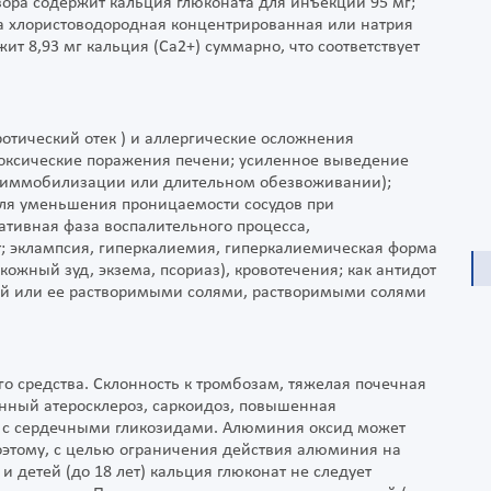
твора содержит кальция глюконата для инъекций 95 мг;
та хлористоводородная концентрированная или натрия
ит 8,93 мг кальция (Са2+) суммарно, что соответствует
отический отек ) и аллергические осложнения
токсические поражения печени; усиленное выведение
ой иммобилизации или длительном обезвоживании);
ля уменьшения проницаемости сосудов при
дативная фаза воспалительного процесса,
ит; эклампсия, гиперкалиемия, гиперкалиемическая форма
жный зуд, экзема, псориаз), кровотечения; как антидот
ой или ее растворимыми солями, растворимыми солями
о средства. Склонность к тромбозам, тяжелая почечная
енный атеросклероз, саркоидоз, повышенная
 с сердечными гликозидами. Алюминия оксид может
оэтому, с целью ограничения действия алюминия на
 детей (до 18 лет) кальция глюконат не следует