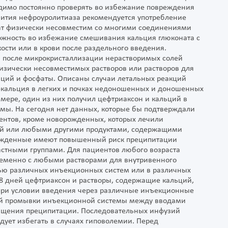
димо постоянно проверять во избежание повреждения
вития нефроуролитиаза рекомендуется употребление
нат физически несовместим со многими соединениями
рожность во избежание смешивания кальция глюконата с
сти или в крови после раздельного введения.
ли после микрокристаллизации нерастворимых солей
изически несовместимых растворов или растворов для
ьций и фосфаты. Описаны случаи летальных реакций
-кальция в легких и почках недоношенных и доношенных
мере, один из них получил цефтриаксон и кальций в
мы. На сегодня нет данных, которые бы подтверждали
ентов, кроме новорожденных, которых лечили
ий или любыми другими продуктами, содержащими
ворожденные имеют повышенный риск преципитации
астными группами. Для пациентов любого возраста
ременно с любыми растворами для внутривенного
ю различных инъекционных систем или в различных
28 дней цефтриаксон и растворы, содержащие кальций,
 при условии введения через различные инъекционные
ой промывки инъекционной системы между вводами
ащения преципитации. Последовательных инфузий
ует избегать в случаях гиповолемии. Перед