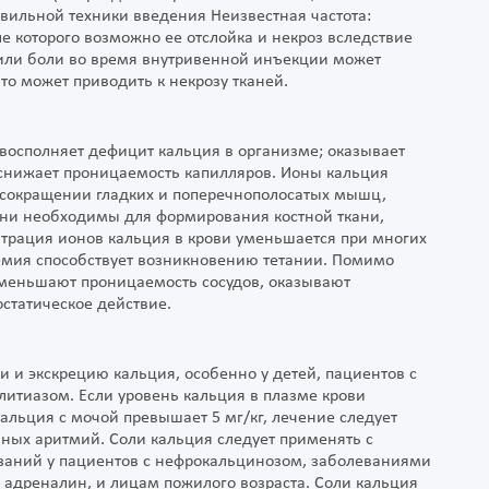
вильной техники введения Неизвестная частота:
е которого возможно ее отслойка и некроз вследствие
 или боли во время внутривенной инъекции может
то может приводить к некрозу тканей.
восполняет дефицит кальция в организме; оказывает
 снижает проницаемость капилляров. Ионы кальция
 сокращении гладких и поперечнополосатых мышц,
ни необходимы для формирования костной ткани,
трация ионов кальция в крови уменьшается при многих
емия способствует возникновению тетании. Помимо
меньшают проницаемость сосудов, оказывают
статическое действие.
 и экскрецию кальция, особенно у детей, пациентов с
итиазом. Если уровень кальция в плазме крови
альция с мочой превышает 5 мг/кг, лечение следует
чных аритмий. Соли кальция следует применять с
азаний у пациентов с нефрокальцинозом, заболеваниями
 адреналин, и лицам пожилого возраста. Соли кальция