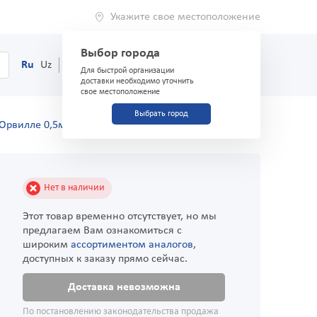
Укажите свое местоположение
Выбор города
0
Корзина
Ru
Uz
(71) 200-03-03
Для быстрой организации
доставки необходимо уточнить
свое местоположение
Выбрать город
Орвилле 0,5мг №24
Нет в наличии
Этот товар временно отсутствует, но мы
предлагаем Вам ознакомиться с
широким
ассортиментом аналогов
,
доступных к заказу прямо сейчас.
Доставка невозможна
По постановлению законодательства продажа