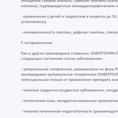
утолщение створки клапана, сужение просвета клапа
клапана), подтвержденные эхокардиографическим и
· применение у детей и подростков в возрасте до 16
установлены).
· непереносимость лактозы, дефицит лактазы, глюко
С осторожностью
Как и другие производные спорыньи, КАБЕРГОЛИН-О
следующих состояниях и/или заболеваниях:
· артериальная гипертензия, развившаяся на фоне 
послеродовая артериальная гипертензия (КАБЕРГОЛИ
потенциальная польза от применения препарата зн
· тяжелые сердечно-сосудистые заболевания, синдр
· пептическая язва, желудочно-кишечные кровотече
· тяжелая печеночная недостаточность (рекомендует