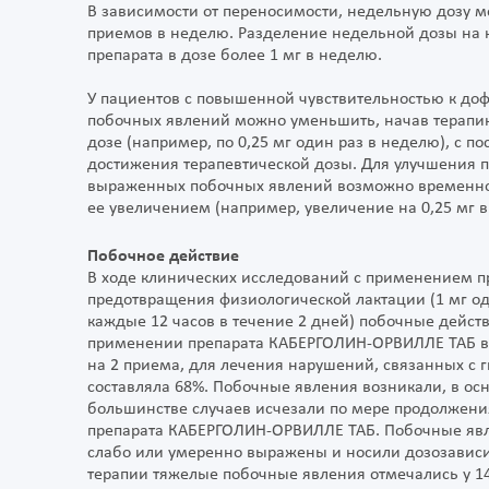
В зависимости от переносимости, недельную дозу м
приемов в неделю. Разделение недельной дозы на 
препарата в дозе более 1 мг в неделю.
У пациентов с повышенной чувствительностью к до
побочных явлений можно уменьшить, начав терапи
дозе (например, по 0,25 мг один раз в неделю), с
достижения терапевтической дозы. Для улучшения 
выраженных побочных явлений возможно временно
ее увеличением (например, увеличение на 0,25 мг 
Побочное действие
В ходе клинических исследований с применением 
предотвращения физиологической лактации (1 мг одн
каждые 12 часов в течение 2 дней) побочные дейст
применении препарата КАБЕРГОЛИН-ОРВИЛЛЕ ТАБ в т
на 2 приема, для лечения нарушений, связанных с 
составляла 68%. Побочные явления возникали, в осн
большинстве случаев исчезали по мере продолжени
препарата КАБЕРГОЛИН-ОРВИЛЛЕ ТАБ. Побочные явл
слабо или умеренно выражены и носили дозозависи
терапии тяжелые побочные явления отмечались у 1