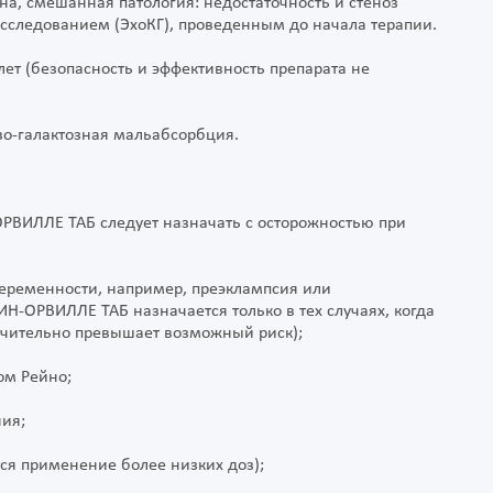
на, смешанная патология: недостаточность и стеноз
сследованием (ЭхоКГ), проведенным до начала терапии.
 лет (безопасность и эффективность препарата не
зо-галактозная мальабсорбция.
РВИЛЛЕ ТАБ следует назначать с осторожностью при
беременности, например, преэклампсия или
Н-ОРВИЛЛЕ ТАБ назначается только в тех случаях, когда
ачительно превышает возможный риск);
ом Рейно;
ния;
ся применение более низких доз);