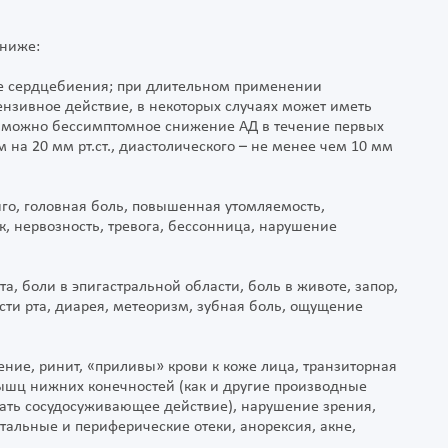
 ниже:
ие сердцебиения; при длительном применении
зивное действие, в некоторых случаях может иметь
возможно бессимптомное снижение АД в течение первых
м на 20 мм рт.ст., диастолического – не менее чем 10 мм
го, головная боль, повышенная утомляемость,
к, нервозность, тревога, бессонница, нарушение
а, боли в эпигастральной области, боль в животе, запор,
ости рта, диарея, метеоризм, зубная боль, ощущение
ние, ринит, «приливы» крови к коже лица, транзиторная
ышц нижних конечностей (как и другие производные
ть сосудосуживающее действие), нарушение зрения,
альные и периферические отеки, анорексия, акне,