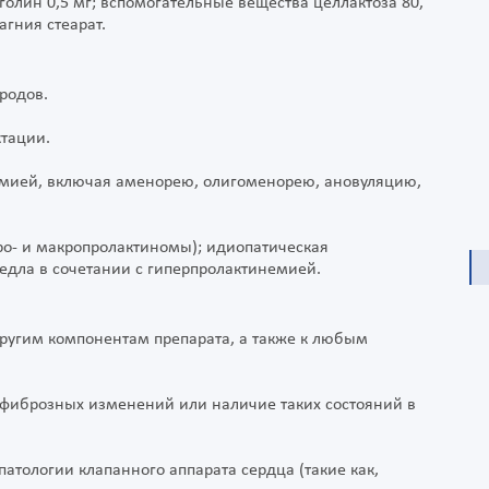
олин 0,5 мг; вспомогательные вещества целлактоза 80,
агния стеарат.
родов.
тации.
емией, включая аменорею, олигоменорею, ановуляцию,
о- и макропролактиномы); идиопатическая
седла в сочетании с гиперпролактинемией.
другим компонентам препарата, а также к любым
 фиброзных изменений или наличие таких состояний в
патологии клапанного аппарата сердца (такие как,