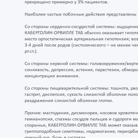
прекращено примерно у 3% пациентов.
Наиболее частые побочные действия представлены
Со стороны сердечно-сосудистой системы: ощущен
КАБЕРГОЛИН-ОРВИЛЛЕ ТАБ обычно оказывает гипотен
место ортостатическая артериальная гипотензия; 
3-4 дней после родов (систолического – не менее че
рт.ст.).
Со стороны нервной системы: головокружение/верти
сонливость, депрессия, астения, парестезии, обморо
концентрации внимания.
Со стороны пищеварительной системы: тошнота, рвот
гастрит, диспепсия, сухость слизистой оболочки пол
раздражения слизистой оболочки глотки.
Прочие: мастодиния, дисменорея, носовое кровотече
гемианопсия, спазмы сосудов пальцев и судороги м
спорыньи, КАБЕРГОЛИН-ОРВИЛЛЕ ТАБ может оказыва
гриппоподобные симптомы, недомогание, периорбит
кожный зуд, боль в суставах.