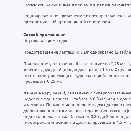
· тяжелые психотические или когнитивные нарушения 
· одновременное применение с препаратами, оказы
ортостатической артериальной гипотензии).
Способ применения
Внутрь, во время еды.
Предотвращение лактации: 1 мг однократно (2 таблет
Подавление установившейся лактации: по 0,25 мг (1/
течение двух дней (общая доза равна 1 мг). С цель
гипотензии у кормящих грудью матерей, однократн
превышать 0,25 мг.
Лечение нарушений, связанных с гиперпролактинеми
неделю в один прием (1 таблетка 0,5 мг) или в два 
и четверг). Повышение недельной дозы должно пров
до достижения оптимального терапевтического эффек
неделю, но может колебаться от 0,25 до 2 мг в нед
гиперпролактинемией не должна превышать 4,5 мг 