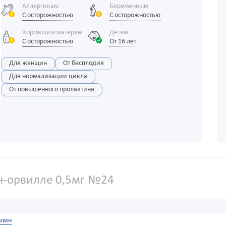
Аллергикам
Беременным
С осторожностью
С осторожностью
Кормящим матерям
Детям
С осторожностью
От 16 лет
Для женщин
От бесплодия
Для нормализации цикла
От повышенного пролактина
н-орвилле 0,5мг №24
олин