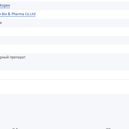
Корея
 Bio & Pharma Co.Ltd
ки
урный препарат