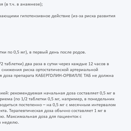
(в т.ч. в анамнезе);
вающими гипотензивное действие (из-за риска развития
ки по 0,5 мг), в первый день после родов.
2 таблетки) два раза в сутки через каждые 12 часов в
ю снижения риска ортостатической артериальной
ая доза препарата КАБЕРГОЛИН-ОРВИЛЛЕ ТАБ не должна
ей: рекомендуемая начальная доза составляет 0,5 мг в
приема (по 1/2 таблетки 0,5 мг, например, в понедельник
одиться постепенно – на 0,5 мг с месячным интервалом
та. Терапевтическая доза обычно составляет 1 мг в
елю. Максимальная доза для пациенток с
в неделю.