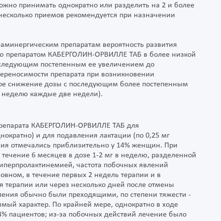
ожно принимать однократно или разделить на 2 и более
несколько приемов рекомендуется при назначении
фаминергическим препаратам вероятность развития
ю препаратом КАБЕРГОЛИН-ОРВИЛЛЕ ТАБ в более низкой
 последующим постепенным ее увеличением до
переносимости препарата при возникновении
е снижение дозы с последующим более постепенным
в неделю каждые две недели).
препарата КАБЕРГОЛИН-ОРВИЛЛЕ ТАБ для
ократно) и для подавления лактации (по 0,25 мг
вия отмечались приблизительно у 14% женщин. При
ечение 6 месяцев в дозе 1-2 мг в неделю, разделенной
гиперпролактинемией, частота побочных явлений
овном, в течение первых 2 недель терапии и в
я терапии или через несколько дней после отмены
ения обычно были преходящими, по степени тяжести -
мый характер. По крайней мере, однократно в ходе
4% пациентов; из-за побочных действий лечение было