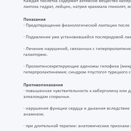
Каждая таблетка содержит активное вещество каберг
лактоза гидрат, лейцин, натрия крахмала гликолят, м
Показания
· Предотвращение физиологической лактации после 
· Подавление уже установившейся послеродовой лак
· Лечение нарушений, связанных с гиперпролактин
галакторею.
· Пролактинсекретирующие аденомы гипофиза (микр
гиперпролактинемия; синдром «пустого» турецкого 
Противопоказания
· повышенная чувствительность к каберголину или 
алкалоидам спорыньи.
· нарушения функции сердца и дыхания вследствие
анамнезе.
· при длительной терапии: анатомические признаки 