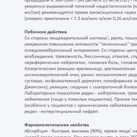
процедурой и 500-1000 г (из расчета 25 мг/кг/сут) -
умеренно выраженной почечной недостаточности (кл
мл/сек) рекомендуется прием амоксициллина через 
(клиренс креатинина < 1 0 мл/мин и/или 0,16 мл/сек)
Побочное действие
Со стороны пищеварительной системы', рвота, тошнота
умеренное повышение активности "печеночных" тран
псевдомембранозный энтероколит. Со стороны цент
возбуждение, тревожность, бессонница, атаксия, сп
периферическая нейропатия, головная боль, головок
Аллергические реакции крапивница, эритематозная 
ангионевротический отек, ринит, конъюнктивит; редк
суставах, эксфолиативный дерматит, полиформная эк
Джонсона); реакции, сходные с сывороточной болез
Лабораторные показатели редко - нейтропения, тро
лейкопения (чаще у пожилых пациентов). Прочие та
(особенно у пациентов с хроническими заболевани
редко - интерстициальный нефрит.
Фармакологические свойства
Абсорбция - быстрая, высокая (90%), прием пищи' н