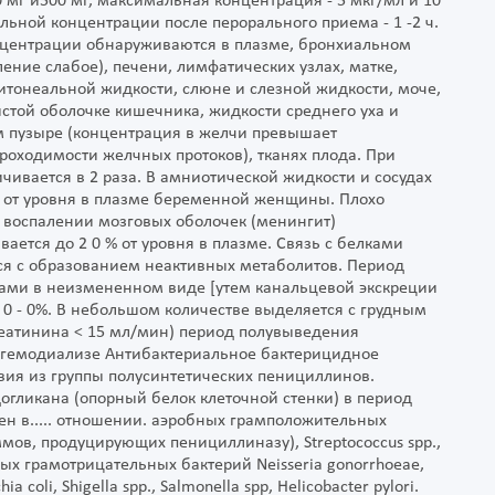
0 мг и500 мг, максимальная концентрация - 5 мкг/мл и 10
ьной концентрации после перорального приема - 1 -2 ч.
нцентрации обнаруживаются в плазме, бронхиальном
ение слабое), печени, лимфатических узлах, матке,
ритонеальной жидкости, слюне и слезной жидкости, моче,
стой оболочке кишечника, жидкости среднего уха и
ом пузыре (концентрация в желчи превышает
роходимости желчных протоков), тканях плода. При
чивается в 2 раза. В амниотической жидкости и сосудах
 от уровня в плазме беременной женщины. Плохо
 воспалении мозговых оболочек (менингит)
ается до 2 0 % от уровня в плазме. Связь с белками
тся с образованием неактивных метаболитов. Период
чками в неизмененном виде [утем канальцевой экскреции
1 0 - 0%. В небольшом количестве выделяется с грудным
реатинина < 15 мл/мин) период полувыведения
и гемодиализе Антибактериальное бактерицидное
твия из группы полусинтетических пенициллинов.
огликана (опорный белок клеточной стенки) в период
ивен в..... отношении. аэробных грамположительных
ммов, продуцирующих пенициллиназу), Streptococcus spp.,
обных грамотрицательных бактерий Neisseria gonorrhoeae,
ia coli, Shigella spp., Salmonella spp, Helicobacter pylori.