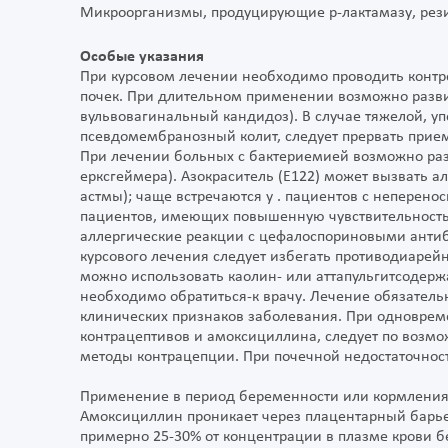
Микроорганизмы, продуцирующие р-лактамазу, рез
Особые указания
При курсовом лечении необходимо проводить контро
почек. При длительном применении возможно разви
вульвовагинальный кандидоз). В случае тяжелой, уп
псевдомембранозный колит, следует прервать прием
При лечении больных с бактериемией возможно раз
ерксгеймера). Азокраситель (Е122) может вызвать а
астмы); чаще встречаются у . пациентов с неперен
пациентов, имеющих повышенную чувствительность
аллергические реакции с цефалоспориновыми антиб
курсового лечения следует избегать противодиарей
можно использовать каолин- или аттапульгитсодер
необходимо обратиться-к врачу. Лечение обязатель
клинических признаков заболевания. При одновре
контрацептивов и амоксициллина, следует по возмо
методы контрацепции. При почечной недостаточно
Применение в период беременности или кормления
Амоксициллин проникает через плацентарный барьер
примерно 25-30% от концентрации в плазме крови