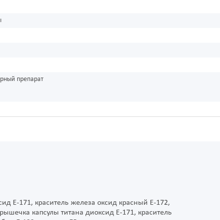
ы
урный препарат
сид Е-171, краситель железа оксид красный Е-172,
Крышечка капсулы титана диоксид Е-171, краситель