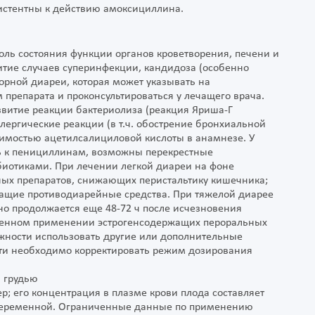
истентны к действию амоксициллина.
ль состояния функции органов кроветворения, печени и
тие случаев суперинфекции, кандидоза (особенно
орной диареи, которая может указывать на
 препарата и проконсультироваться у лечащего врача.
витие реакции бактериолиза (реакция Яриша-Г
ллергические реакции (в т.ч. обострение бронхиальной
осимостью ацетилсалициловой кислоты в анамнезе. У
 к пенициллинам, возможны перекрестные
иотиками. При лечении легкой диареи на фоне
ных препаратов, снижающих перистальтику кишечника;
жащие противодиарейные средства. При тяжелой диарее
но продолжается еще 48-72 ч после исчезновения
менном применении эстрогенсодержащих пероральных
жности использовать другие или дополнительные
сти необходимо корректировать режим дозирования
 грудью
; его концентрация в плазме крови плода составляет
 беременной. Ограниченные данные по применению