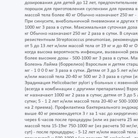
дозирования для детей до 12 лет, предпочтительнее
порошок для приготовления суспензии для приема вн
массой тела более 40 кг Обычно назначают 250 мг - 50
При синусите, внебольничной пневмонии и других т
1000 мг 3 раза в сутки. Максимальная суточная доза - 
кг Обычно назначают 250 мг 2 раза в сутки. В случа
резистентным Streptococcus pneumoniae, рекомендуют
от 5 до 13 лет и/или массой тела от 19 кг и до 40 кг
когда высока вероятность инфекции, вызванной рез
более высокие дозы - 500-1000 мг 3 раза в сутки. Ма
Болезнь Лайма (боррелиоз) Взрослым и детям старше
мг - 1 0 0 0 мг 3 раза в сутки. Детям от 3 до 5 лет и/и
и/или массой тела 20-40 кг 500 мг 2-3 раза в сутки (
Эрадикация Helicobacter pylori у больных с язвен
(всегда в комбинации с другими препаратами) Взрос
кг назначают 1000 мг 2 раза в сутки; детям от 3 до 5 
сутки; 5 - 1 2 лет и/или массой тела 20-40 кг 500-100
на 2 приема). Профилактика бактериального эндокар
выше 40 кг рекомендуется 3 г за 1 час до хирургическ
через 6 часов после процедуры (или из расчета 25 мг/
массой тела 15-19кг 750-1000 мг (из расчета 50 мг/кг
сут) - после процедуры; - 5-12 лет и/или массой тела 