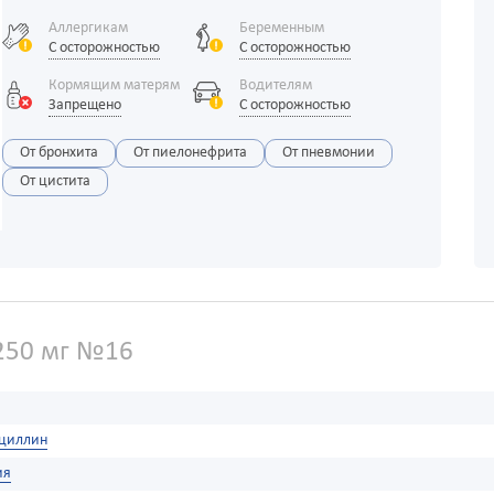
Аллергикам
Беременным
С осторожностью
С осторожностью
Кормящим матерям
Водителям
Запрещено
С осторожностью
От бронхита
От пиелонефрита
От пневмонии
От цистита
250 мг №16
циллин
ия