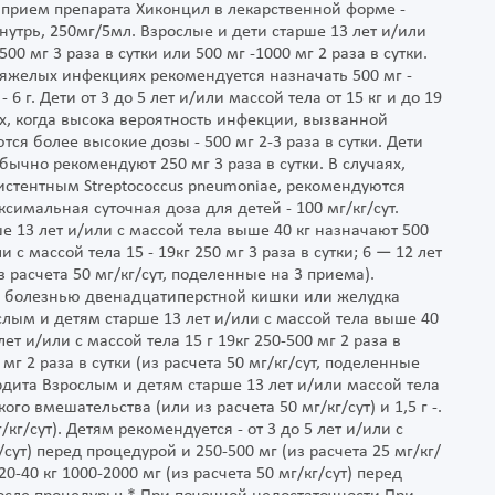
 прием препарата Хиконцил в лекарственной форме -
утрь, 250мг/5мл. Взрослые и дети старше 13 лет и/или
0 мг 3 раза в сутки или 500 мг -1000 мг 2 раза в сутки.
яжелых инфекциях рекомендуется назначать 500 мг -
6 г. Дети от 3 до 5 лет и/или массой тела от 15 кг и до 19
ях, когда высока вероятность инфекции, вызванной
ся более высокие дозы - 500 мг 2-3 раза в сутки. Дети
 Обычно рекомендуют 250 мг 3 раза в сутки. В случаях,
истентным Streptococcus pneumoniae, рекомендуются
ксимальная суточная доза для детей - 100 мг/кг/сут.
 13 лет и/или с массой тела выше 40 кг назначают 500
ли с массой тела 15 - 19кг 250 мг 3 раза в сутки; 6 — 12 лет
из расчета 50 мг/кг/сут, поделенные на 3 приема).
ной болезнью двенадцатиперстной кишки или желудка
лым и детям старше 13 лет и/или с массой тела выше 40
лет и/или с массой тела 15 г 19кг 250-500 мг 2 раза в
0 мг 2 раза в сутки (из расчета 50 мг/кг/сут, поделенные
дита Взрослым и детям старше 13 лет и/или массой тела
ого вмешательства (или из расчета 50 мг/кг/сут) и 1,5 г -.
кг/сут). Детям рекомендуется - от 3 до 5 лет и/или с
/сут) перед процедурой и 250-500 мг (из расчета 25 мг/кг/
20-40 кг 1000-2000 мг (из расчета 50 мг/кг/сут) перед