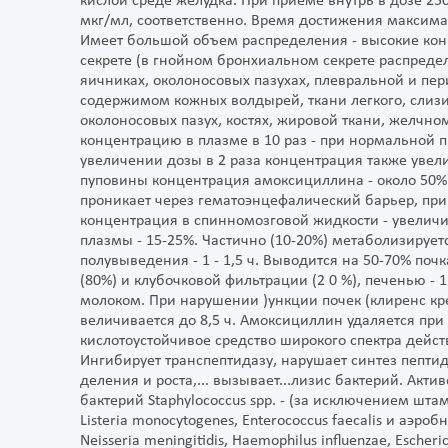
кислой среде желудка. При приеме внутрь в дозе 25
мкг/мл, соответственно. Время достижения максимал
Имеет большой объем распределения - высокие ко
секрете (в гнойном бронхиальном секрете распредел
яичниках, околоносовых пазухах, плевральной и пе
содержимом кожных волдырей, ткани легкого, слизи
околоносовых пазух, костях, жировой ткани, желчн
концентрацию в плазме в 10 раз - при нормальной п
увеличении дозы в 2 раза концентрация также увели
пуповины концентрация амоксициллина - около 50%
проникает через гематоэнцефалический барьер, при
концентрация в спинномозговой жидкости - увеличив
плазмы - 15-25%. Частично (10-20%) метаболизируе
полувыведения - 1 - 1,5 ч. Выводится на 50-70% по
(80%) и клубочковой фильтрации (2 0 %), печенью - 
молоком. При нарушении )ункции почек (клиренс к
величивается до 8,5 ч. Амоксициллин удаляется пр
кислотоустойчивое средство широкого спектра дейс
Ингибирует транспептидазу, нарушает синтез пептид
деления и роста,... вызывает...лизис бактерий. Акт
бактерий Staphylococcus spp. - (за исключением шта
Listeria monocytogenes, Enterococcus faecalis и аэр
Neisseria meningitidis, Haemophilus influenzae, Escherich