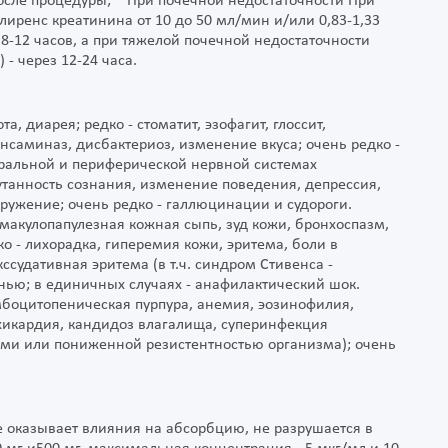
 после процедуры; * При почечной недостаточности При
иренс креатинина от 10 до 50 мл/мин и/или 0,83-1,33
8-12 часов, а при тяжелой почечной недостаточности
 - через 12-24 часа.
, диарея; редко - стоматит, эзофагит, глоссит,
саминаз, дисбактериоз, изменение вкуса; очень редко -
ральной и периферической нервной системах
утанность сознания, изменение поведения, депрессия,
ружение; очень редко - галлюцинации и судороги.
макулопапулезная кожная сыпь, зуд кожи, бронхоспазм,
о - лихорадка, гиперемия кожи, эритема, боли в
ссудативная эритема (в т.ч. синдром Стивенса -
нью; в единичных случаях - анафилактический шок.
мбоцитопеническая пурпура, анемия, эозинофилия,
хикардия, кандидоз влагалища, суперинфекция
ями или пониженной резистентностью организма); очень
е оказывает влияния на абсорбцию, не разрушается в