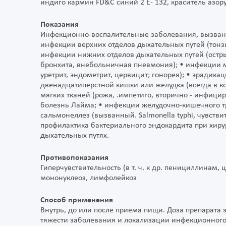
индиго кармин FD&C синий 2 Е- 132, краситель азор
Показания
Инфекционно-воспалительные заболевания, вызван
инфекции верхних отделов дыхательных путей (тонзи
инфекции нижних отделов дыхательных путей (остр
бронхита, внебольничная пневмония); • инфекции м
уретрит, эндометрит, цервицит; гонорея); • эрадикац
двенадцатиперстной кишки или желудка (всегда в к
мягких тканей (рожа, .импетиго, вторично - инфицир
болезнь Лайма; • инфекции желудочно-кишечного тр
сальмонеллез (вызванный. Salmonella typhi, чувстви
профилактика бактериального эндокардита при хиру
дыхательных путях.
Противопоказания
Гиперчувствительность (в т. ч. к др. пенициллина
мононуклеоз, лимфолейкоз
Способ применения
Внутрь, до или после приема пищи. Доза препарата 
тяжести заболевания и локализации инфекционног