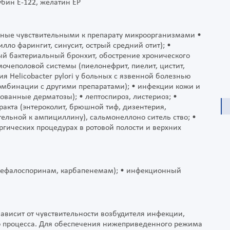
убин Е-122, желатин ЕР
ные чувствительными к препарату микроорганизмами •
лло фарингит, синусит, острый средний отит); •
ый бактериальный бронхит, обострение хронического
очеполовой системы (пиелонефрит, пиелит, цистит,
ия Helicobacter pylori у больных с язвенной болезнью
омбинации с другими препаратами); • инфекции кожи и
ованные дерматозы); • лептоспироз, листериоз; •
акта (энтероколит, брюшной тиф, дизентерия,
тельной к ампициллину), сальмонеллоно ситель ство; •
ргических процедурах в ротовой полости и верхних
м, цефалоспоринам, карбапенемам); • инфекционный
зависит от чувствительности возбудителя инфекции,
о процесса. Для обеспечения нижеприведенного режима