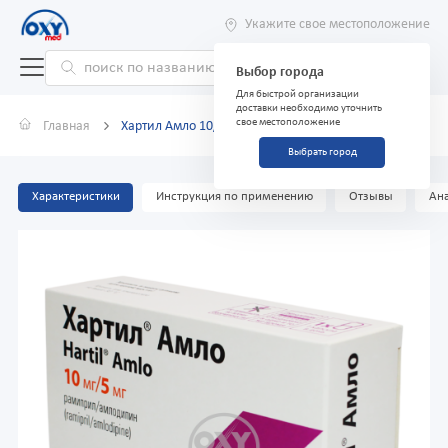
Укажите свое местоположение
Выбор города
Для быстрой организации
доставки необходимо уточнить
свое местоположение
Главная
Хартил Амло 10/5мг №30
Выбрать город
Характеристики
Инструкция по применению
Отзывы
Ана