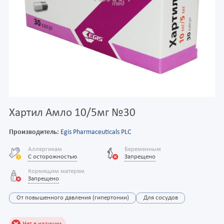
Хартил Амло 10/5мг №30
Производитель:
Egis Pharmaceuticals PLC
Аллергикам
Беременным
С осторожностью
Запрещено
Кормящим матерям
Запрещено
От повышенного давления (гипертонии)
Для сосудов
Нет в наличии